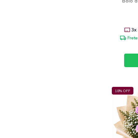
Bolo d
3
x
Frete
18
% OFF