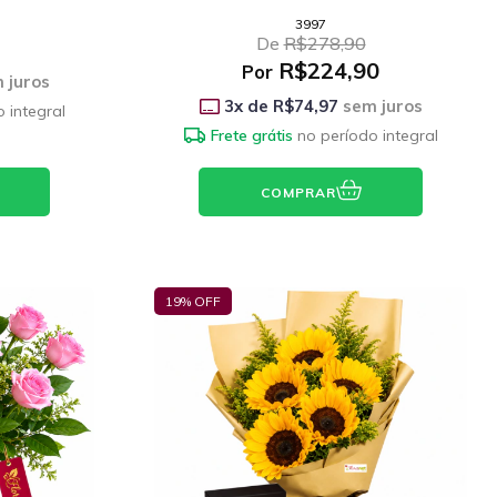
3997
De
R$278,90
R$224,90
Por
 juros
3
x de
R$74,97
sem juros
 integral
Frete grátis
no período integral
COMPRAR
19
% OFF