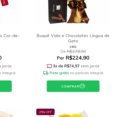
s Cor-de-
Buquê Vida e Chocolates Língua de
Gato
2401
De
R$278,90
0
R$224,90
Por
 juros
3
x de
R$74,97
sem juros
 integral
Frete grátis
no período integral
COMPRAR
25
% OFF