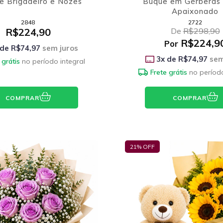
e Brigadeiro e Nozes
Buquê em Gérberas 
Apaixonado
2848
2722
R$224,90
De
R$298,90
R$224,9
Por
 de
R$74,97
sem juros
3
x de
R$74,97
sem
 grátis
no período integral
Frete grátis
no período
COMPRAR
COMPRAR
21
% OFF