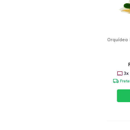
Orquídea 
3
x
Frete