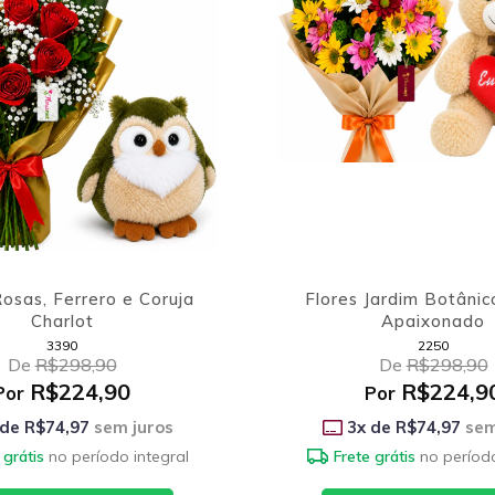
osas, Ferrero e Coruja
Flores Jardim Botânic
Charlot
Apaixonado
3390
2250
De
R$298,90
De
R$298,90
R$224,90
R$224,9
Por
Por
 de
R$74,97
sem juros
3
x de
R$74,97
sem
 grátis
no período integral
Frete grátis
no período