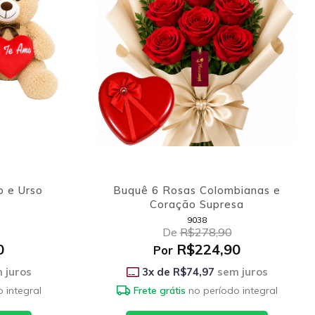
o e Urso
Buquê 6 Rosas Colombianas e
Coração Supresa
9038
De
R$278,90
0
R$224,90
Por
 juros
3
x de
R$74,97
sem juros
 integral
Frete grátis
no período integral