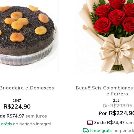
 Brigadeiro e Damascos
Buquê Seis Colombianas
e Ferrero
2847
2114
R$224,90
De
R$298,95
R$224,9
Por
 de
R$74,97
sem juros
3
x de
R$74,97
sem
 grátis
no período integral
Frete grátis
no período