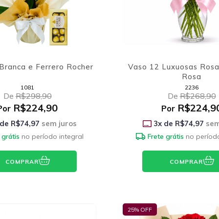
Branca e Ferrero Rocher
Vaso 12 Luxuosas Rosa
Rosa
1081
2236
De
R$298,90
De
R$268,90
R$224,90
R$224,9
Por
Por
 de
R$74,97
sem juros
3
x de
R$74,97
sem
 grátis
no período integral
Frete grátis
no período
COMPRAR
COMPRAR
25
% OFF