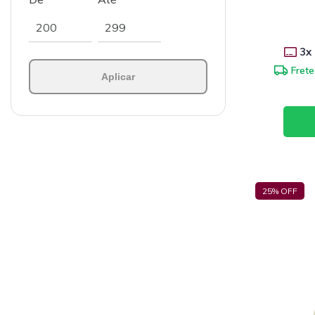
3
x
Frete
Aplicar
25
% OFF