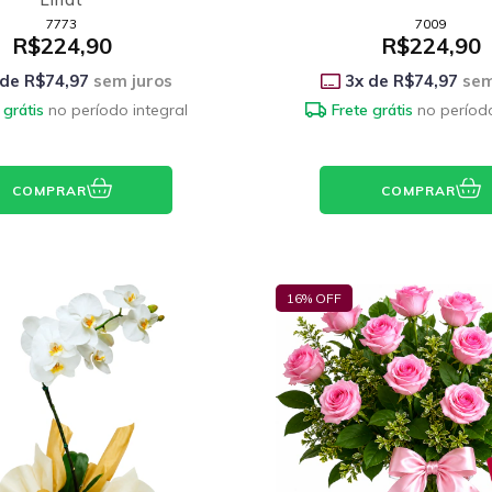
7773
7009
R$224,90
R$224,90
 de
R$74,97
sem juros
3
x de
R$74,97
sem
 grátis
no período integral
Frete grátis
no período
COMPRAR
COMPRAR
16
% OFF