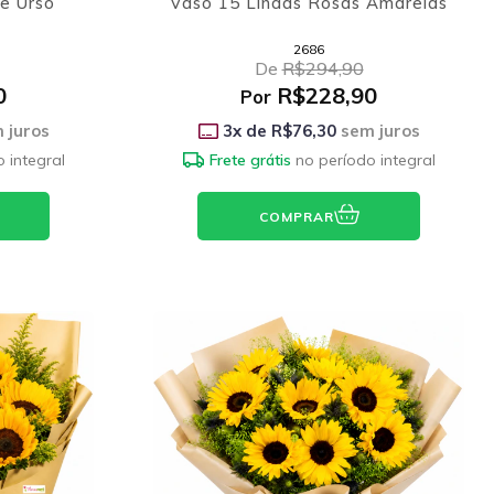
e Urso
Vaso 15 Lindas Rosas Amarelas
2686
De
R$294,90
0
R$228,90
Por
 juros
3
x de
R$76,30
sem juros
 integral
Frete grátis
no período integral
COMPRAR