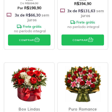
De
R$284,90
R$394,90
R$198,90
Por
3
x de
R$131,63
sem
3
x de
R$66,30
sem
juros
juros
Frete grátis
Frete grátis
no período integral
no período integral
COMPRAR
COMPRAR
Box Lindas
Puro Romance