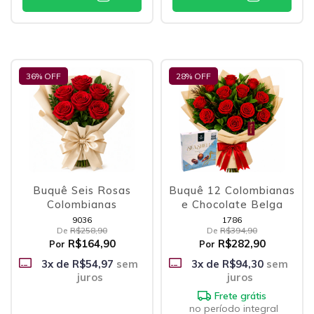
36
% OFF
28
% OFF
Buquê Seis Rosas
Buquê 12 Colombianas
Colombianas
e Chocolate Belga
9036
1786
De
R$258,90
De
R$394,90
R$164,90
R$282,90
Por
Por
3
x de
R$54,97
sem
3
x de
R$94,30
sem
juros
juros
Frete grátis
no período integral