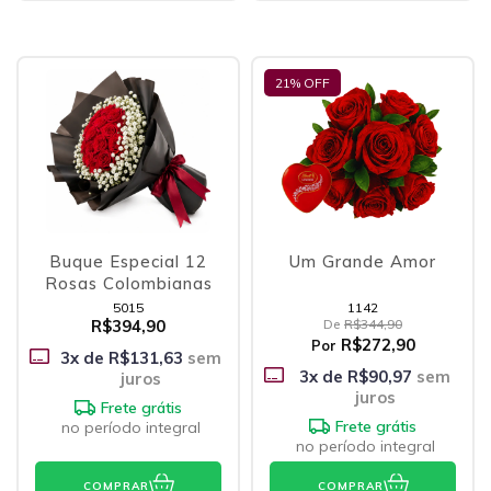
21
% OFF
Buque Especial 12
Um Grande Amor
Rosas Colombianas
5015
1142
R$394,90
De
R$344,90
R$272,90
Por
3
x de
R$131,63
sem
3
x de
R$90,97
sem
juros
juros
Frete grátis
Frete grátis
no período integral
no período integral
COMPRAR
COMPRAR