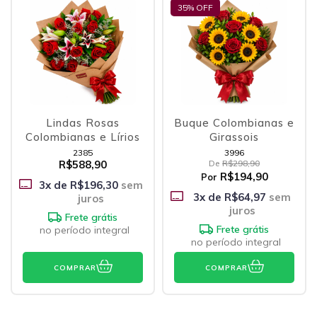
35
% OFF
Lindas Rosas
Buque Colombianas e
Colombianas e Lírios
Girassois
2385
3996
R$588,90
De
R$298,90
R$194,90
Por
3
x de
R$196,30
sem
3
x de
R$64,97
sem
juros
juros
Frete grátis
Frete grátis
no período integral
no período integral
COMPRAR
COMPRAR