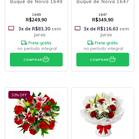
Buquê de Noiva 1649
Buquê de Noiva 1647
1649
1647
R$249,90
R$349,90
3
x de
R$83,30
sem
3
x de
R$116,63
sem
juros
juros
Frete grátis
Frete grátis
no período integral
no período integral
COMPRAR
COMPRAR
33
% OFF