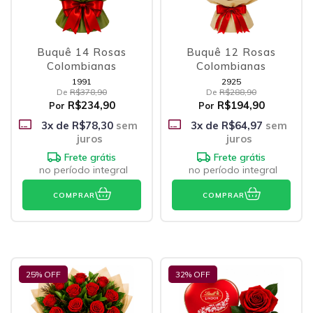
Buquê 14 Rosas
Buquê 12 Rosas
Colombianas
Colombianas
1991
2925
De
R$378,90
De
R$288,90
R$234,90
R$194,90
Por
Por
3
x de
R$78,30
sem
3
x de
R$64,97
sem
juros
juros
Frete grátis
Frete grátis
no período integral
no período integral
COMPRAR
COMPRAR
25
% OFF
32
% OFF