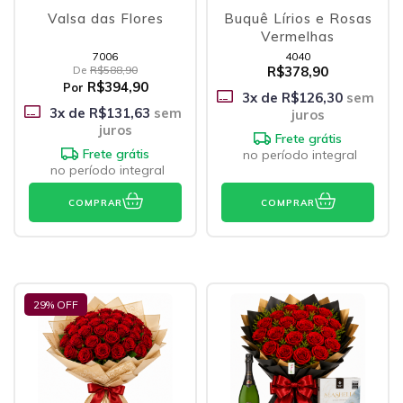
Valsa das Flores
Buquê Lírios e Rosas
Vermelhas
7006
4040
De
R$588,90
R$378,90
R$394,90
Por
3
x de
R$126,30
sem
3
x de
R$131,63
sem
juros
juros
Frete grátis
Frete grátis
no período integral
no período integral
COMPRAR
COMPRAR
29
% OFF