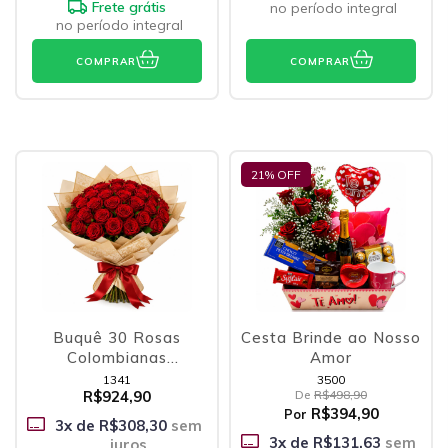
Frete grátis
no período integral
no período integral
COMPRAR
COMPRAR
21
% OFF
Buquê 30 Rosas
Cesta Brinde ao Nosso
Colombianas
Amor
Vermelhas
1341
3500
R$924,90
De
R$498,90
R$394,90
Por
3
x de
R$308,30
sem
3
x de
R$131,63
sem
juros