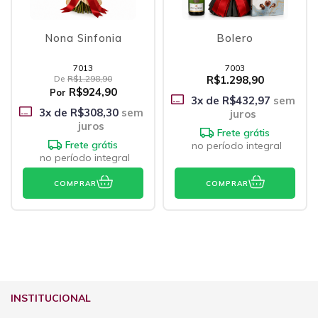
Nona Sinfonia
Bolero
7013
7003
De
R$1.298,90
R$1.298,90
R$924,90
Por
3
x de
R$432,97
sem
3
x de
R$308,30
sem
juros
juros
Frete grátis
Frete grátis
no período integral
no período integral
COMPRAR
COMPRAR
INSTITUCIONAL