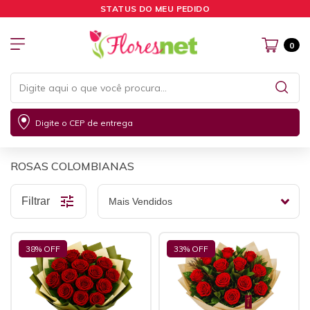
STATUS DO MEU PEDIDO
0
Digite o CEP de entrega
ROSAS COLOMBIANAS
Filtrar
38
% OFF
33
% OFF