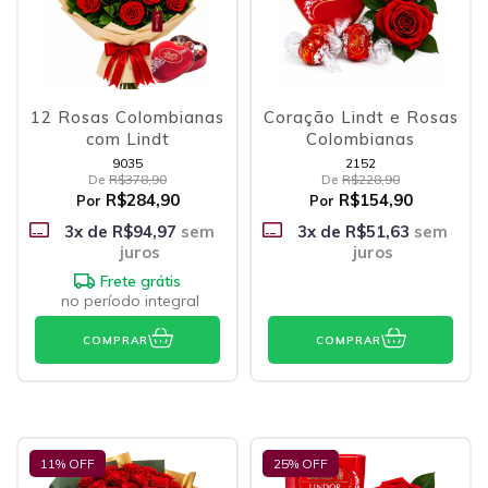
12 Rosas Colombianas
Coração Lindt e Rosas
com Lindt
Colombianas
9035
2152
De
R$378,90
De
R$228,90
R$284,90
R$154,90
Por
Por
3
x de
R$94,97
sem
3
x de
R$51,63
sem
juros
juros
Frete grátis
no período integral
COMPRAR
COMPRAR
11
% OFF
25
% OFF