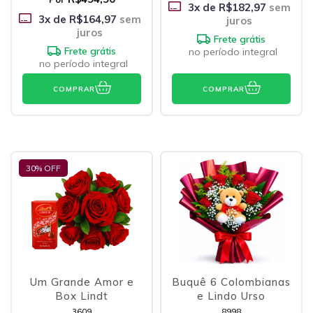
3
x de
R$182,97
sem
3
x de
R$164,97
sem
juros
juros
Frete grátis
Frete grátis
no período integral
no período integral
COMPRAR
COMPRAR
30
% OFF
Um Grande Amor e
Buquê 6 Colombianas
Box Lindt
e Lindo Urso
3609
8998