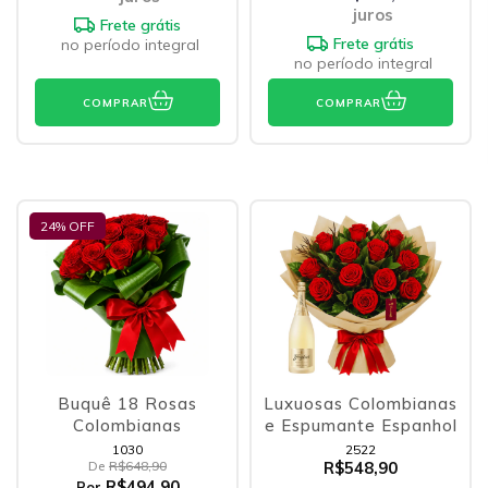
juros
Frete grátis
Frete grátis
no período integral
no período integral
COMPRAR
COMPRAR
24
% OFF
Buquê 18 Rosas
Luxuosas Colombianas
Colombianas
e Espumante Espanhol
1030
2522
De
R$648,90
R$548,90
R$494,90
Por