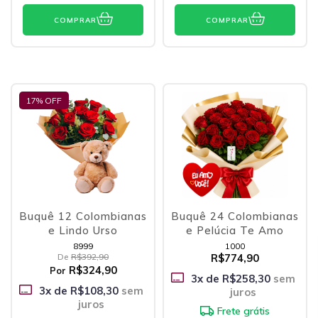
COMPRAR
COMPRAR
17
% OFF
Buquê 12 Colombianas
Buquê 24 Colombianas
e Lindo Urso
e Pelúcia Te Amo
8999
1000
De
R$392,90
R$774,90
R$324,90
Por
3
x de
R$258,30
sem
3
x de
R$108,30
sem
juros
juros
Frete grátis