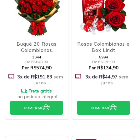
Buquê 20 Rosas
Rosas Colombianas e
Colombianas
Box Lindt
Vermelhas
1644
8994
De
R$648,90
De
R$178,90
R$574,90
R$134,90
Por
Por
3
x de
R$191,63
sem
3
x de
R$44,97
sem
juros
juros
Frete grátis
no período integral
COMPRAR
COMPRAR