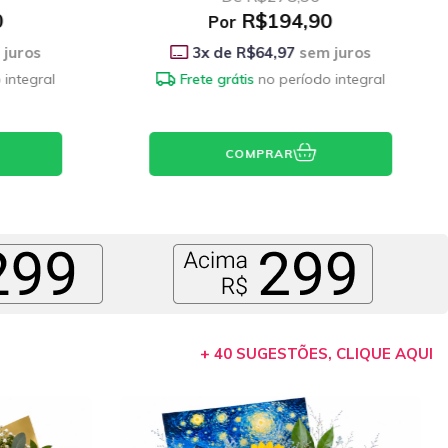
0
R$164,90
Por
juros
3
x de
R$54,97
sem juros
 integral
COMPRAR
+ 40 SUGESTÕES, CLIQUE AQUI
19
% OFF