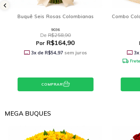
Combo Colombianas e Ferrero Rocher
Buquê Seis
2166
De
R$248,90
R$194,90
Por
3
x de
R$64,97
sem juros
3
x
Frete grátis
no período integral
Frete
COMPRAR
MEGA BUQUES