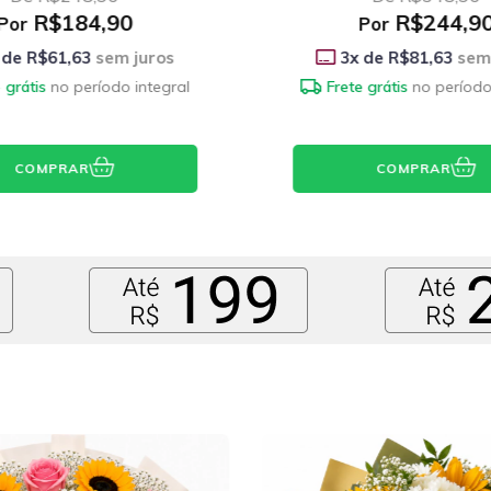
R$244,90
R$194,9
Por
Por
 de
R$81,63
sem juros
3
x de
R$64,97
sem 
 grátis
no período integral
Frete grátis
no período
COMPRAR
COMPRAR