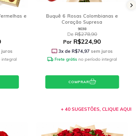
ianas e
Buquê 12 Rosas Colombianas
a
2925
De
R$288,90
0
R$194,90
Por
juros
3
x de
R$64,97
sem juros
 integral
Frete grátis
no período integral
COMPRAR
+ 40 SUGESTÕES, CLIQUE AQUI