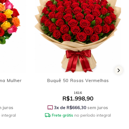
melhas
Mega Buquê 100 Girassóis
7901
R$1.898,90
 juros
3
x de
R$632,97
sem juros
 integral
Frete grátis
no período integral