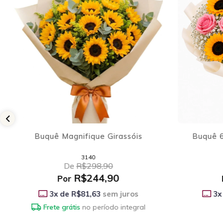
Buquê 6 Rosas cor de rosa e 6
Buquê d
Girassóis
3509
De
R$228,90
R$174,90
Por
3
x
3
x de
R$58,30
sem juros
Frete