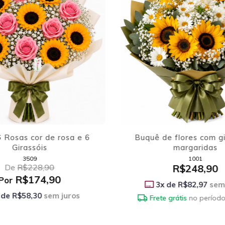
e flores com girassol e
Buquê Van Gog
margaridas
1001
9000
R$248,90
R$334,90
 de
R$82,97
sem juros
3
x de
R$111,63
sem
 grátis
no período integral
Frete grátis
no período