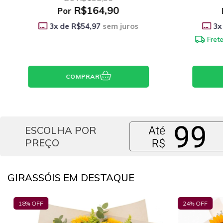
R$184,90
Por
3
x de
R$61,63
sem juros
3
x
Frete grátis
no período integral
Frete
COMPRAR
ESCOLHA POR
PREÇO
GIRASSÓIS EM DESTAQUE
24
% OFF