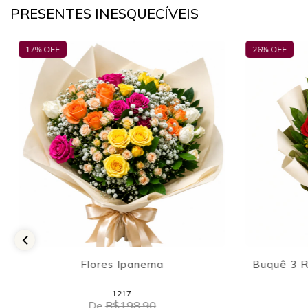
PRESENTES INESQUECÍVEIS
26
% OFF
30
% OFF
Buquê 3 Rosas, Girassol, Coração e
Buquê Ros
Ferrero
1612
De
R$248,90