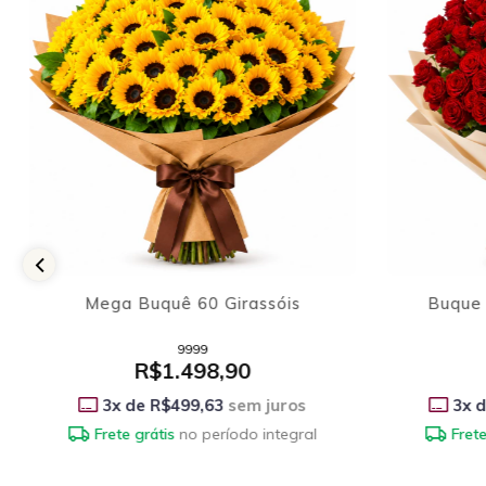
Buque 100 Rosas Vermelhas
50 Linda
9021
R$3.998,90
3
x de
R$1.332,97
sem juros
3
x
Frete grátis
no período integral
Frete