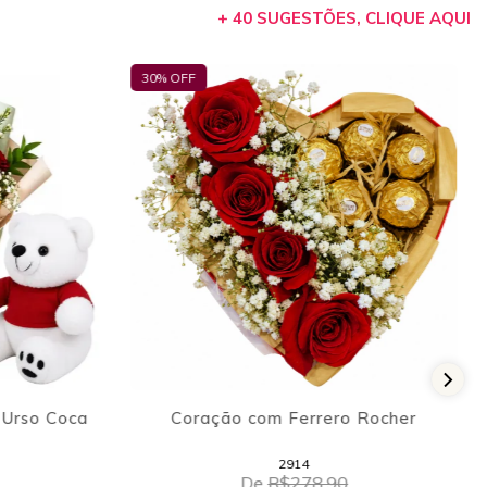
+ 40 SUGESTÕES, CLIQUE AQUI
17
% OFF
 Rocher
Buquê Suave Brisa
3203
De
R$198,90