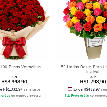
s Rosas Para Uma Mulher
Buquê 50 Rosas Ver
Incrível
2644
1616
R$1.298,90
R$1.998,90
 de
R$432,97
sem juros
3
x de
R$666,30
sem
 grátis
no período integral
Frete grátis
no período