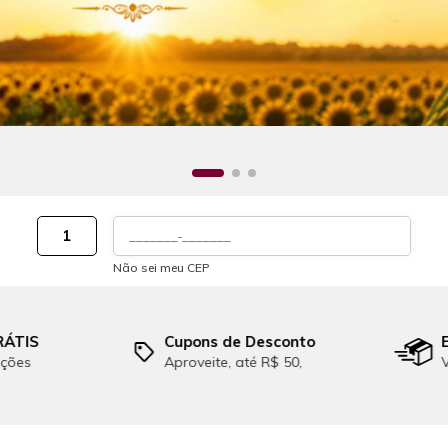
1
Não sei meu CEP
esconto
Entrega em até 1h
R$ 50,
Veja condições