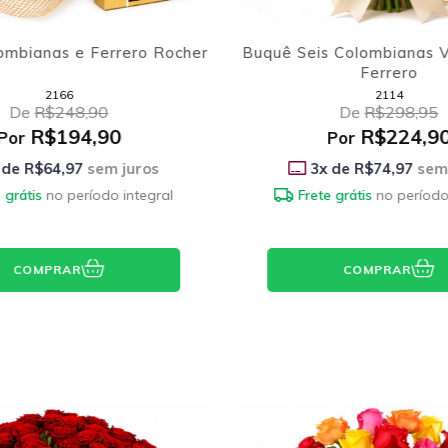
 Colombianas Vermelhas e
Buquê 6 Rosas Colomb
Ferrero
Coração Supres
2114
9038
De
R$298,95
De
R$278,90
R$224,90
R$224,9
Por
Por
 de
R$74,97
sem juros
3
x de
R$74,97
sem 
 grátis
no período integral
Frete grátis
no período
COMPRAR
COMPRAR