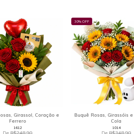
30
% OFF
as, Girassóis e Urso Coca
Coração com Ferrero
Cola
1014
2914
De
R$348,90
De
R$278,90