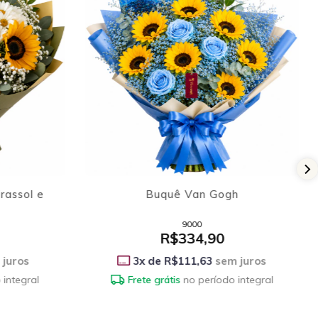
h
Buque Doze Girassóis
3997
De
R$278,90
R$224,90
Por
 juros
3
x de
R$74,97
sem juros
 integral
Frete grátis
no período integral