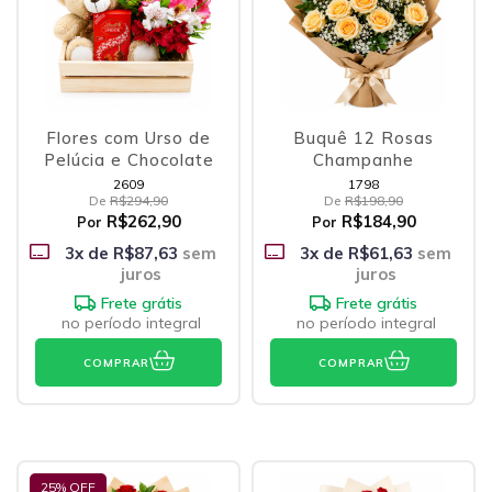
Flores com Urso de
Buquê 12 Rosas
Pelúcia e Chocolate
Champanhe
2609
1798
De
R$294,90
De
R$198,90
R$262,90
R$184,90
Por
Por
3
x de
R$87,63
sem
3
x de
R$61,63
sem
juros
juros
Frete grátis
Frete grátis
no período integral
no período integral
COMPRAR
COMPRAR
25
% OFF