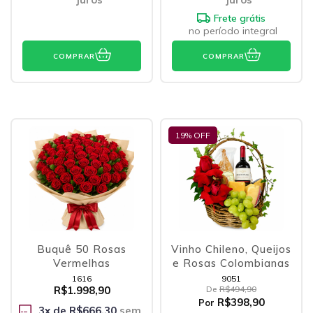
Frete grátis
no período integral
COMPRAR
COMPRAR
19
% OFF
Buquê 50 Rosas
Vinho Chileno, Queijos
Vermelhas
e Rosas Colombianas
1616
9051
R$1.998,90
De
R$494,90
R$398,90
Por
3
x de
R$666,30
sem