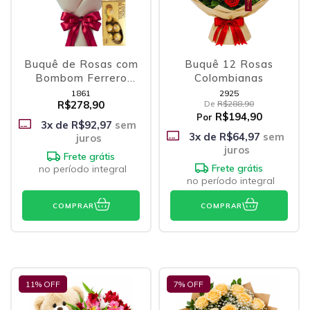
Buquê de Rosas com
Buquê 12 Rosas
Bombom Ferrero
Colombianas
Rocher
1861
2925
R$278,90
De
R$288,90
R$194,90
Por
3
x de
R$92,97
sem
3
x de
R$64,97
sem
juros
juros
Frete grátis
Frete grátis
no período integral
no período integral
COMPRAR
COMPRAR
11
% OFF
7
% OFF