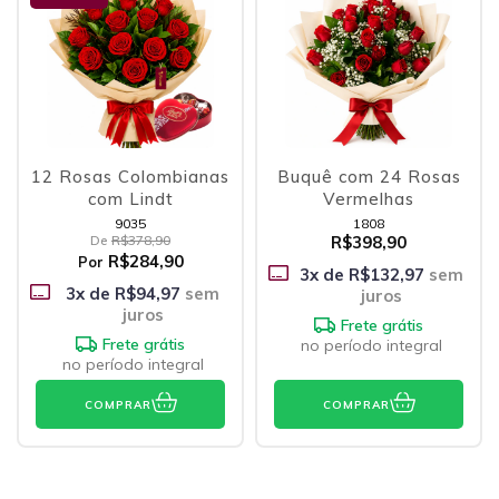
12 Rosas Colombianas
Buquê com 24 Rosas
com Lindt
Vermelhas
9035
1808
De
R$378,90
R$398,90
R$284,90
Por
3
x de
R$132,97
sem
3
x de
R$94,97
sem
juros
juros
Frete grátis
Frete grátis
no período integral
no período integral
COMPRAR
COMPRAR