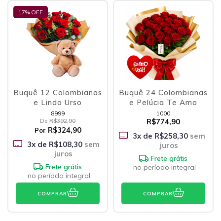
17
% OFF
Buquê 12 Colombianas
Buquê 24 Colombianas
e Lindo Urso
e Pelúcia Te Amo
8999
1000
De
R$392,90
R$774,90
R$324,90
Por
3
x de
R$258,30
sem
3
x de
R$108,30
sem
juros
juros
Frete grátis
Frete grátis
no período integral
no período integral
COMPRAR
COMPRAR