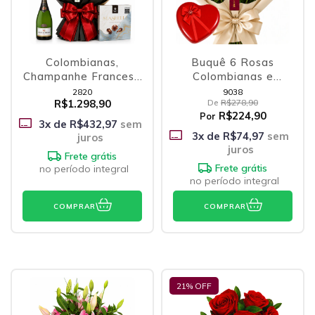
Colombianas,
Buquê 6 Rosas
Champanhe Francesa
Colombianas e
e Belgian Chocolates
Coração Supresa
2820
9038
R$1.298,90
De
R$278,90
R$224,90
Por
3
x de
R$432,97
sem
3
x de
R$74,97
sem
juros
juros
Frete grátis
Frete grátis
no período integral
no período integral
COMPRAR
COMPRAR
21
% OFF