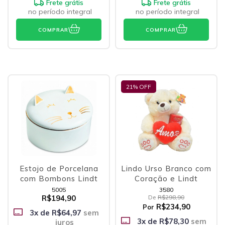
Frete grátis
Frete grátis
no período integral
no período integral
COMPRAR
COMPRAR
21
% OFF
Estojo de Porcelana
Lindo Urso Branco com
com Bombons Lindt
Coração e Lindt
5005
3580
R$194,90
De
R$298,90
R$234,90
Por
3
x de
R$64,97
sem
3
x de
R$78,30
sem
juros