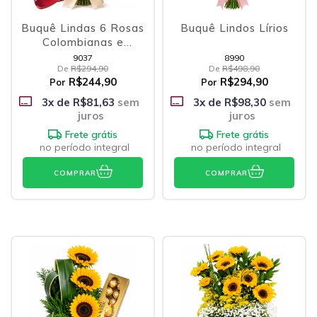
Buquê Lindas 6 Rosas
Buquê Lindos Lírios
Colombianas e
Coração Lindt
9037
8990
De
R$294,90
De
R$498,90
R$244,90
R$294,90
Por
Por
3
x de
R$81,63
sem
3
x de
R$98,30
sem
juros
juros
Frete grátis
Frete grátis
no período integral
no período integral
COMPRAR
COMPRAR