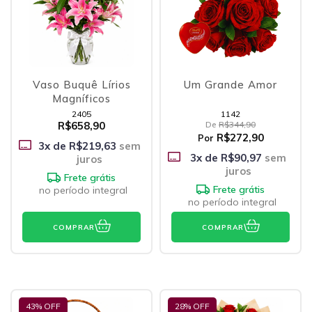
Vaso Buquê Lírios
Um Grande Amor
Magníficos
2405
1142
R$658,90
De
R$344,90
R$272,90
Por
3
x de
R$219,63
sem
3
x de
R$90,97
sem
juros
juros
Frete grátis
Frete grátis
no período integral
no período integral
COMPRAR
COMPRAR
43
% OFF
28
% OFF