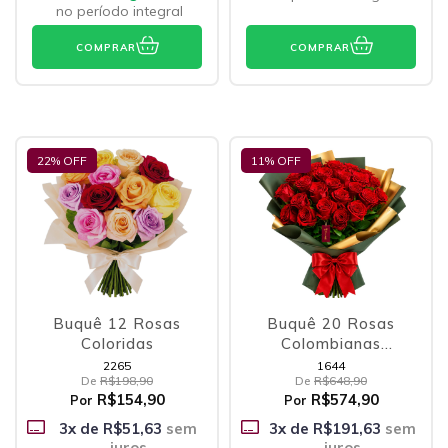
no período integral
COMPRAR
COMPRAR
22
% OFF
11
% OFF
Buquê 12 Rosas
Buquê 20 Rosas
Coloridas
Colombianas
Vermelhas
2265
1644
De
R$198,90
De
R$648,90
R$154,90
R$574,90
Por
Por
3
x de
R$51,63
sem
3
x de
R$191,63
sem
juros
juros