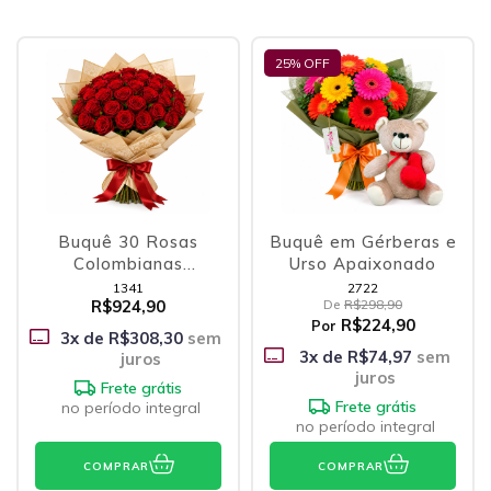
25
% OFF
Buquê 30 Rosas
Buquê em Gérberas e
Colombianas
Urso Apaixonado
Vermelhas
1341
2722
R$924,90
De
R$298,90
R$224,90
Por
3
x de
R$308,30
sem
3
x de
R$74,97
sem
juros
juros
Frete grátis
Frete grátis
no período integral
no período integral
COMPRAR
COMPRAR