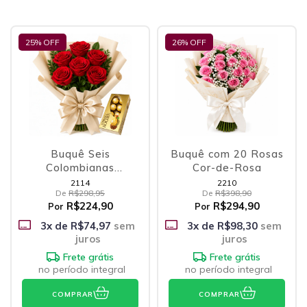
25
% OFF
26
% OFF
Buquê Seis
Buquê com 20 Rosas
Colombianas
Cor-de-Rosa
Vermelhas e Ferrero
2114
2210
De
R$298,95
De
R$398,90
R$224,90
R$294,90
Por
Por
3
x de
R$74,97
sem
3
x de
R$98,30
sem
juros
juros
Frete grátis
Frete grátis
no período integral
no período integral
COMPRAR
COMPRAR