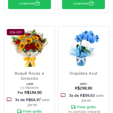
COMPRAR
COMPRAR
22
% OFF
Buquê Rosas e
Orquídea Azul
Girassóis
1908
9057
De
R$248,90
R$298,90
R$194,90
Por
3
x de
R$99,63
sem
3
x de
R$64,97
sem
juros
juros
Frete grátis
Frete grátis
no período integral