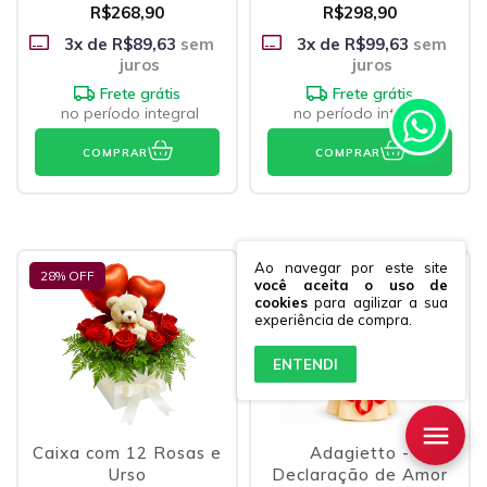
R$268,90
R$298,90
3
x de
R$89,63
sem
3
x de
R$99,63
sem
juros
juros
Frete grátis
Frete grátis
no período integral
no período integral
COMPRAR
COMPRAR
Ao navegar por este site
28
% OFF
você aceita o uso de
cookies
para agilizar a sua
experiência de compra.
ENTENDI
Caixa com 12 Rosas e
Adagietto -
Urso
Declaração de Amor