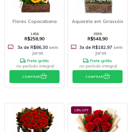
Flores Copacabana
Aquarela em Girassóis
1458
3559
R$258,90
R$548,90
3
x de
R$86,30
sem
3
x de
R$182,97
sem
juros
juros
Frete grátis
Frete grátis
no período integral
no período integral
COMPRAR
COMPRAR
19
% OFF