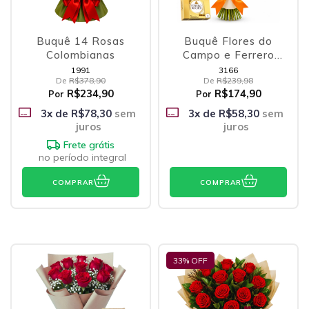
Buquê 14 Rosas
Buquê Flores do
Colombianas
Campo e Ferrero
Rocher
1991
3166
De
R$378,90
De
R$239,98
R$234,90
R$174,90
Por
Por
3
x de
R$78,30
sem
3
x de
R$58,30
sem
juros
juros
Frete grátis
no período integral
COMPRAR
COMPRAR
33
% OFF