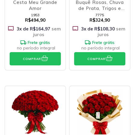
Cesta Meu Grande
Buquê Rosas, Chuva
Amor
de Prata, Trigos e
Ferrero
1953
7775
R$494,90
R$324,90
3
x de
R$164,97
sem
3
x de
R$108,30
sem
juros
juros
Frete grátis
Frete grátis
no período integral
no período integral
COMPRAR
COMPRAR