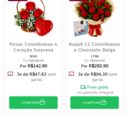
Rosas Colombianas e
Buquê 12 Colombianas
Coração Surpresa
e Chocolate Belga
9041
1786
De
R$248,96
De
R$394,90
R$142,90
R$282,90
Por
Por
3
x de
R$47,63
sem
3
x de
R$94,30
sem
juros
juros
Frete grátis
no período integral
COMPRAR
COMPRAR