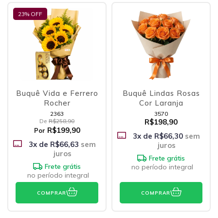
23
% OFF
Buquê Vida e Ferrero
Buquê Lindas Rosas
Rocher
Cor Laranja
2363
3570
De
R$258,90
R$198,90
R$199,90
Por
3
x de
R$66,30
sem
3
x de
R$66,63
sem
juros
juros
Frete grátis
Frete grátis
no período integral
no período integral
COMPRAR
COMPRAR