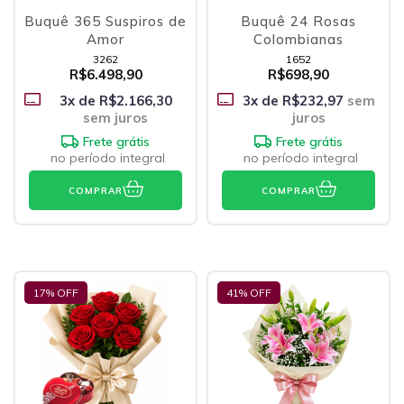
Buquê 365 Suspiros de
Buquê 24 Rosas
Amor
Colombianas
3262
1652
R$6.498,90
R$698,90
3
x de
R$2.166,30
3
x de
R$232,97
sem
sem juros
juros
Frete grátis
Frete grátis
no período integral
no período integral
COMPRAR
COMPRAR
17
% OFF
41
% OFF