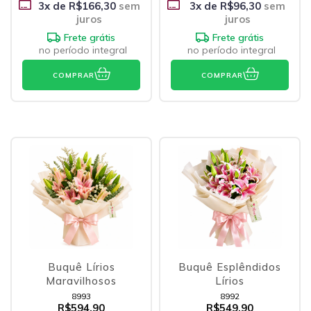
3
x de
R$166,30
sem
3
x de
R$96,30
sem
juros
juros
Frete grátis
Frete grátis
no período integral
no período integral
COMPRAR
COMPRAR
Buquê Lírios
Buquê Esplêndidos
Maravilhosos
Lírios
8993
8992
R$594,90
R$549,90