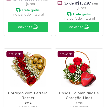
3
x de
R$132,97
sem
juros
juros
Frete grátis
Frete grátis
no período integral
no período integral
COMPRAR
COMPRAR
30
% OFF
35
% OFF
Coração com Ferrero
Rosas Colombianas e
Rocher
Coração Lindt
2914
9039
De
R$278,90
De
R$298,90