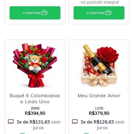
no período integral
COMPRAR
COMPRAR
Buquê 6 Colombianas
Meu Grande Amor
e Lindo Urso
8998
1205
R$394,90
R$379,90
3
x de
R$131,63
sem
3
x de
R$126,63
sem
juros
juros