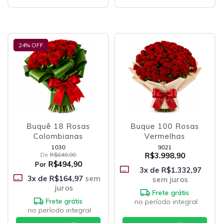
24
% OFF
Buquê 18 Rosas
Buque 100 Rosas
Colombianas
Vermelhas
1030
9021
De
R$648,90
R$3.998,90
R$494,90
Por
3
x de
R$1.332,97
3
x de
R$164,97
sem
sem juros
juros
Frete grátis
Frete grátis
no período integral
no período integral