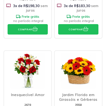
3
x de
R$198,30
sem
3
x de
R$183,30
sem
juros
juros
Frete grátis
Frete grátis
no período integral
no período integral
COMPRAR
COMPRAR
Inesquecível Amor
Jardim Florido em
Girassóis e Gérberas
2678
3558