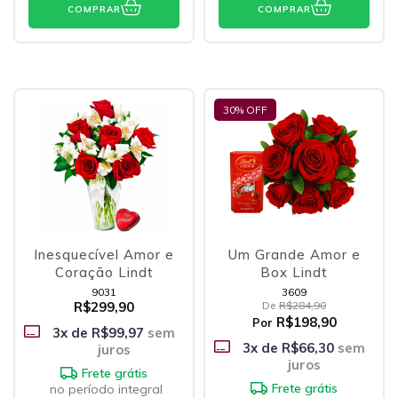
COMPRAR
COMPRAR
30
% OFF
Inesquecível Amor e
Um Grande Amor e
Coração Lindt
Box Lindt
9031
3609
R$299,90
De
R$284,90
R$198,90
Por
3
x de
R$99,97
sem
3
x de
R$66,30
sem
juros
juros
Frete grátis
Frete grátis
no período integral