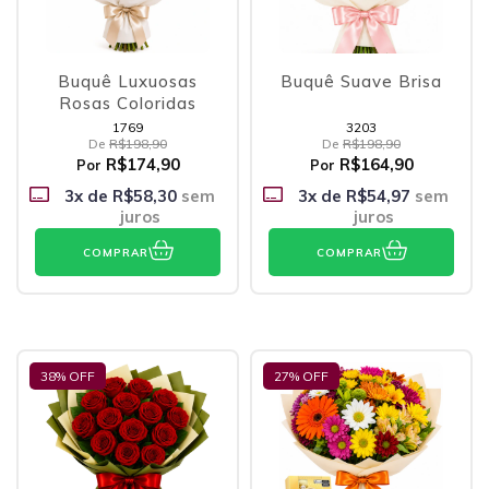
Buquê Luxuosas
Buquê Suave Brisa
Rosas Coloridas
1769
3203
De
R$198,90
De
R$198,90
R$174,90
R$164,90
Por
Por
3
x de
R$58,30
sem
3
x de
R$54,97
sem
juros
juros
COMPRAR
COMPRAR
38
% OFF
27
% OFF