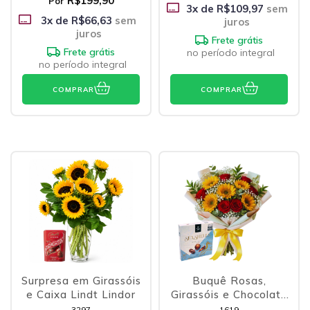
R$199,90
Por
3
x de
R$109,97
sem
3
x de
R$66,63
sem
juros
juros
Frete grátis
Frete grátis
no período integral
no período integral
COMPRAR
COMPRAR
Surpresa em Girassóis
Buquê Rosas,
e Caixa Lindt Lindor
Girassóis e Chocolate
Belga
3297
1619