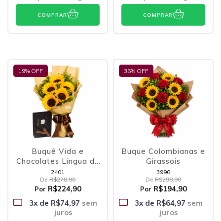
COMPRAR
COMPRAR
19
% OFF
35
% OFF
Buquê Vida e
Buque Colombianas e
Chocolates Língua de
Girassois
Gato
2401
3996
De
R$278,90
De
R$298,90
R$224,90
R$194,90
Por
Por
3
x de
R$74,97
sem
3
x de
R$64,97
sem
juros
juros