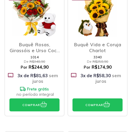
Buquê Rosas,
Buquê Vida e Coruja
Girassóis e Urso Coca
Charlot
Cola
1014
3340
De
R$348,90
De
R$258,90
R$244,90
R$174,90
Por
Por
3
x de
R$81,63
sem
3
x de
R$58,30
sem
juros
juros
Frete grátis
no período integral
COMPRAR
COMPRAR