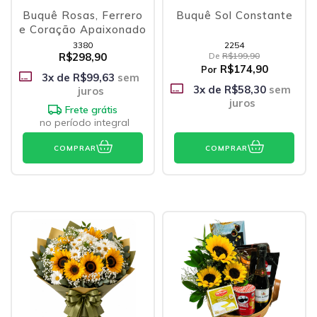
Buquê Rosas, Ferrero
Buquê Sol Constante
e Coração Apaixonado
3380
2254
R$298,90
De
R$199,90
R$174,90
Por
3
x de
R$99,63
sem
3
x de
R$58,30
sem
juros
juros
Frete grátis
no período integral
COMPRAR
COMPRAR