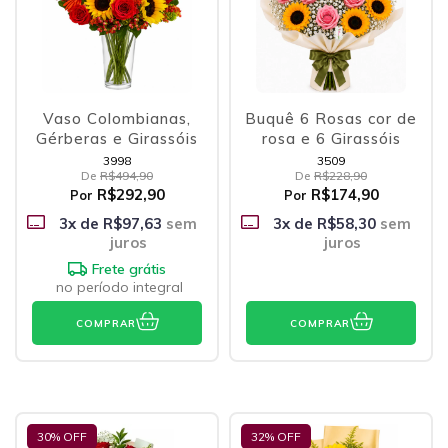
Vaso Colombianas,
Buquê 6 Rosas cor de
Gérberas e Girassóis
rosa e 6 Girassóis
3998
3509
De
R$494,90
De
R$228,90
R$292,90
R$174,90
Por
Por
3
x de
R$97,63
sem
3
x de
R$58,30
sem
juros
juros
Frete grátis
no período integral
COMPRAR
COMPRAR
30
% OFF
32
% OFF