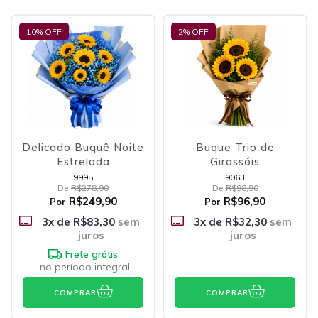
10
% OFF
2
% OFF
Delicado Buquê Noite
Buque Trio de
Estrelada
Girassóis
9995
9063
De
R$278,90
De
R$98,90
R$249,90
R$96,90
Por
Por
3
x de
R$83,30
sem
3
x de
R$32,30
sem
juros
juros
Frete grátis
no período integral
COMPRAR
COMPRAR