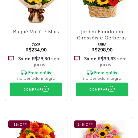
Buquê Você é Mais
Jardim Florido em
Girassóis e Gérberas
7005
3558
R$234,90
R$298,90
3
x de
R$78,30
sem
3
x de
R$99,63
sem
juros
juros
Frete grátis
Frete grátis
no período integral
no período integral
COMPRAR
COMPRAR
41
% OFF
24
% OFF