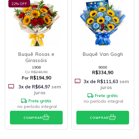
22
% OFF
Buquê Rosas e
Buquê Van Gogh
Girassóis
1908
9000
De
R$248,90
R$334,90
R$194,90
Por
3
x de
R$111,63
sem
3
x de
R$64,97
sem
juros
juros
Frete grátis
Frete grátis
no período integral
no período integral
COMPRAR
COMPRAR