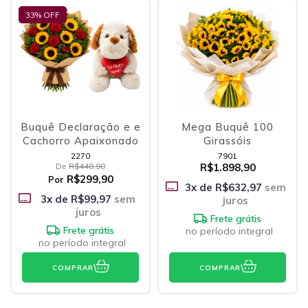
33
% OFF
Buquê Declaração e e
Mega Buquê 100
Cachorro Apaixonado
Girassóis
2270
7901
De
R$448,90
R$1.898,90
R$299,90
Por
3
x de
R$632,97
sem
3
x de
R$99,97
sem
juros
juros
Frete grátis
Frete grátis
no período integral
no período integral
COMPRAR
COMPRAR