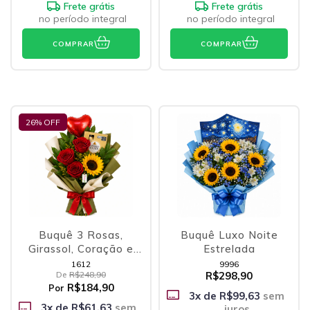
Frete grátis
Frete grátis
no período integral
no período integral
COMPRAR
COMPRAR
26
% OFF
Buquê 3 Rosas,
Buquê Luxo Noite
Girassol, Coração e
Estrelada
Ferrero
1612
9996
De
R$248,90
R$298,90
R$184,90
Por
3
x de
R$99,63
sem
3
x de
R$61,63
sem
juros