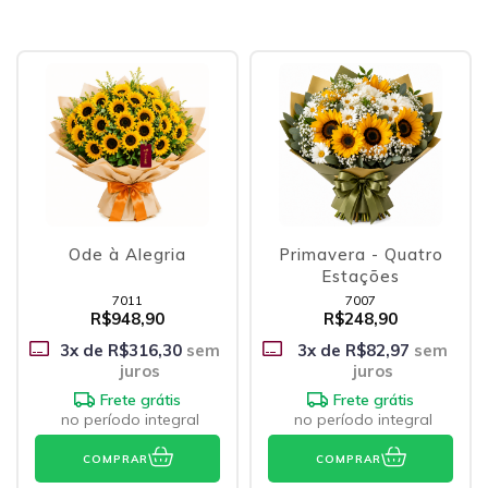
Ode à Alegria
Primavera - Quatro
Estações
7011
7007
R$948,90
R$248,90
3
x de
R$316,30
sem
3
x de
R$82,97
sem
juros
juros
Frete grátis
Frete grátis
no período integral
no período integral
COMPRAR
COMPRAR