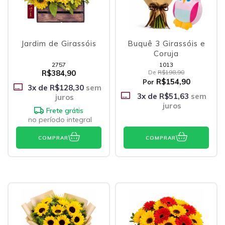
Jardim de Girassóis
Buquê 3 Girassóis e
Coruja
2757
1013
R$384,90
De
R$198,90
R$154,90
Por
3
x de
R$128,30
sem
3
x de
R$51,63
sem
juros
juros
Frete grátis
no período integral
COMPRAR
COMPRAR