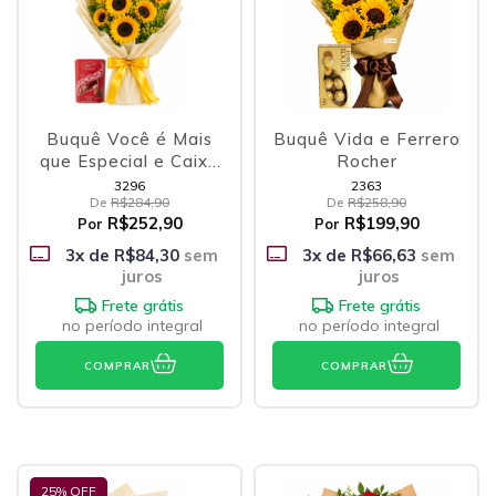
Buquê Você é Mais
Buquê Vida e Ferrero
que Especial e Caixa
Rocher
Lindt Lindor
3296
2363
De
R$284,90
De
R$258,90
R$252,90
R$199,90
Por
Por
3
x de
R$84,30
sem
3
x de
R$66,63
sem
juros
juros
Frete grátis
Frete grátis
no período integral
no período integral
COMPRAR
COMPRAR
25
% OFF