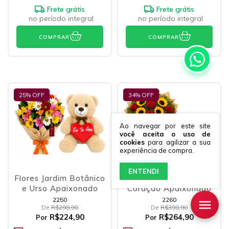
Frete grátis
Frete grátis
no período integral
no período integral
COMPRAR
COMPRAR
25
% OFF
34
% OFF
Ao navegar por este site
você aceita o uso de
cookies
para agilizar a sua
experiência de compra.
ENTENDI
Flores Jardim Botânico
Buquê Declaração e
e Urso Apaixonado
Coração Apaixonado
2250
2260
De
R$298,90
De
R$398,90
R$224,90
R$264,90
Por
Por