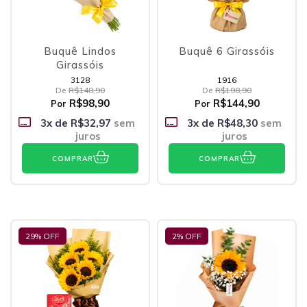
Buquê Lindos
Buquê 6 Girassóis
Girassóis
3128
1916
De
R$148,90
De
R$198,90
R$98,90
R$144,90
Por
Por
3
x de
R$32,97
sem
3
x de
R$48,30
sem
juros
juros
COMPRAR
COMPRAR
29
% OFF
2
% OFF