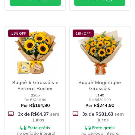
11
% OFF
18
% OFF
Buquê 6 Girassóis e
Buquê Magnifique
Ferrero Rocher
Girassóis
2205
3140
De
R$218,90
De
R$298,90
R$194,90
R$244,90
Por
Por
3
x de
R$64,97
sem
3
x de
R$81,63
sem
juros
juros
Frete grátis
Frete grátis
no período integral
no período integral