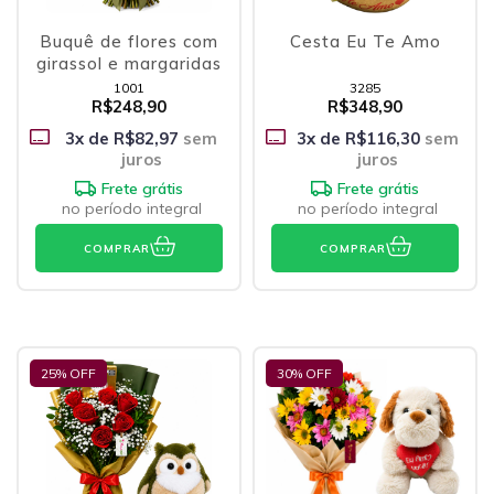
Buquê de flores com
Cesta Eu Te Amo
girassol e margaridas
1001
3285
R$248,90
R$348,90
3
x de
R$82,97
sem
3
x de
R$116,30
sem
juros
juros
Frete grátis
Frete grátis
no período integral
no período integral
COMPRAR
COMPRAR
25
% OFF
30
% OFF