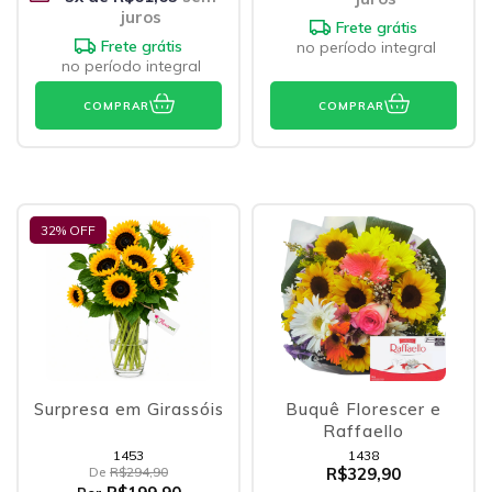
juros
Frete grátis
Frete grátis
no período integral
no período integral
COMPRAR
COMPRAR
32
% OFF
Surpresa em Girassóis
Buquê Florescer e
Raffaello
1453
1438
De
R$294,90
R$329,90