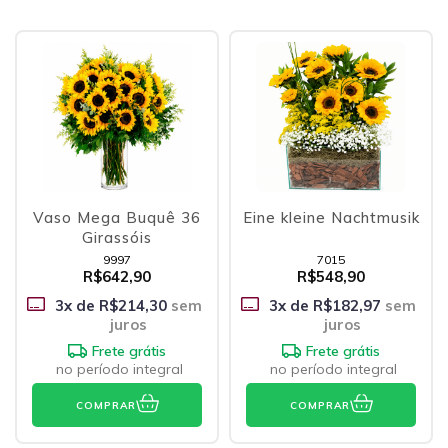
Vaso Mega Buquê 36
Eine kleine Nachtmusik
Girassóis
9997
7015
R$642,90
R$548,90
3
x de
R$214,30
sem
3
x de
R$182,97
sem
juros
juros
Frete grátis
Frete grátis
no período integral
no período integral
COMPRAR
COMPRAR