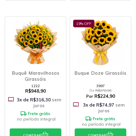
19
% OFF
Buquê Maravilhosos
Buque Doze Girassóis
Girassóis
1222
3997
R$948,90
De
R$278,90
R$224,90
Por
3
x de
R$316,30
sem
3
x de
R$74,97
sem
juros
juros
Frete grátis
Frete grátis
no período integral
no período integral
COMPRAR
COMPRAR