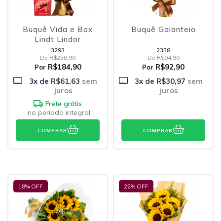
Buquê Vida e Box
Buquê Galanteio
Lindt Lindor
3293
2338
De
R$258,90
De
R$94,90
R$184,90
R$92,90
Por
Por
3
x de
R$61,63
sem
3
x de
R$30,97
sem
juros
juros
Frete grátis
no período integral
COMPRAR
COMPRAR
18
% OFF
22
% OFF