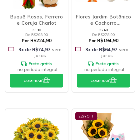
Buquê Rosas, Ferrero
Flores Jardim Botânico
e Coruja Charlot
e Cachorro
Apaixonado
3390
2240
De
R$298,90
De
R$278,90
R$224,90
R$194,90
Por
Por
3
x de
R$74,97
sem
3
x de
R$64,97
sem
juros
juros
Frete grátis
Frete grátis
no período integral
no período integral
COMPRAR
COMPRAR
22
% OFF