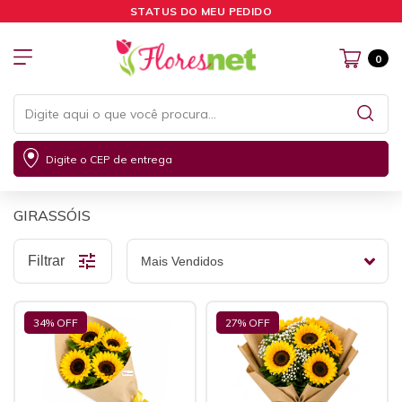
STATUS DO MEU PEDIDO
0
Digite o CEP de entrega
GIRASSÓIS
Filtrar
34
% OFF
27
% OFF