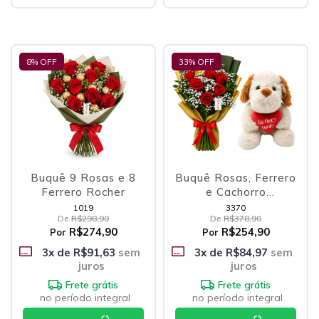
8
% OFF
33
% OFF
Buquê 9 Rosas e 8
Buquê Rosas, Ferrero
Ferrero Rocher
e Cachorro
Apaixonado
1019
3370
De
R$298,90
De
R$378,90
R$274,90
R$254,90
Por
Por
3
x de
R$91,63
sem
3
x de
R$84,97
sem
juros
juros
Frete grátis
Frete grátis
no período integral
no período integral