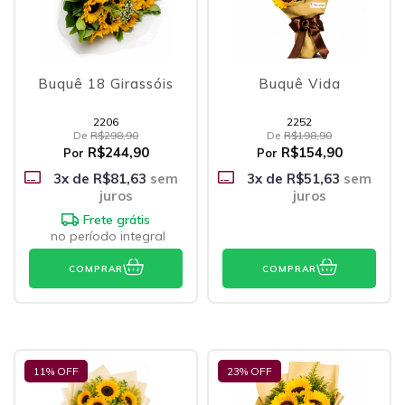
Buquê 18 Girassóis
Buquê Vida
2206
2252
De
R$298,90
De
R$198,90
R$244,90
R$154,90
Por
Por
3
x de
R$81,63
sem
3
x de
R$51,63
sem
juros
juros
Frete grátis
no período integral
COMPRAR
COMPRAR
11
% OFF
23
% OFF