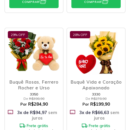
COMPRAR
COMPRAR
29
% OFF
28
% OFF
Buquê Rosas, Ferrero
Buquê Vida e Coração
Rocher e Urso
Apaixonado
3350
3330
De
R$398,90
De
R$278,90
R$284,90
R$199,90
Por
Por
3
x de
R$94,97
sem
3
x de
R$66,63
sem
juros
juros
Frete grátis
Frete grátis