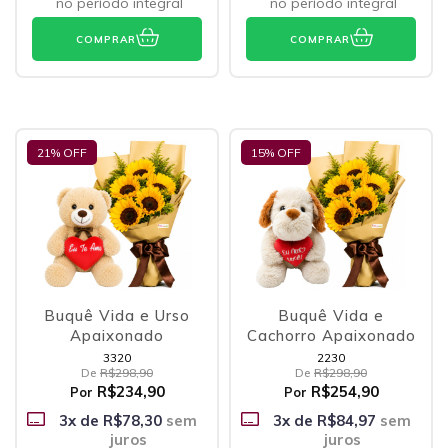
no período integral
no período integral
COMPRAR
COMPRAR
21
% OFF
15
% OFF
Buquê Vida e Urso
Buquê Vida e
Apaixonado
Cachorro Apaixonado
3320
2230
De
R$298,90
De
R$298,90
R$234,90
R$254,90
Por
Por
3
x de
R$78,30
sem
3
x de
R$84,97
sem
juros
juros