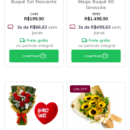
Buquê Sol Nascente
Mega Buquê 60
Girassóis
1440
9999
R$199,90
R$1.498,90
3
x de
R$66,63
sem
3
x de
R$499,63
sem
juros
juros
Frete grátis
Frete grátis
no período integral
no período integral
COMPRAR
COMPRAR
13
% OFF