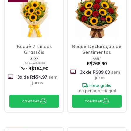
Buquê 7 Lindos
Buquê Declaração de
Girassóis
Sentimentos
3477
3381
De
R$218,90
R$268,90
R$164,90
Por
3
x de
R$89,63
sem
3
x de
R$54,97
sem
juros
juros
Frete grátis
no período integral
COMPRAR
COMPRAR