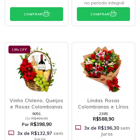
no período integral
COMPRAR
COMPRAR
19
% OFF
Vinho Chileno, Queijos
Lindas Rosas
e Rosas Colombianas
Colombianas e Lírios
9051
2385
De
R$494,90
R$588,90
R$398,90
Por
3
x de
R$196,30
sem
3
x de
R$132,97
sem
juros
juros