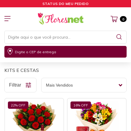
STATUS DO MEU PEDIDO
0
Digite o CEP de entrega
KITS E CESTAS
Filtrar
22
% OFF
16
% OFF