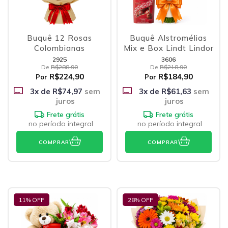
Buquê 12 Rosas
Buquê Alstromélias
Colombianas
Mix e Box Lindt Lindor
2925
3606
De
R$288,90
De
R$218,90
R$224,90
R$184,90
Por
Por
3
x de
R$74,97
sem
3
x de
R$61,63
sem
juros
juros
Frete grátis
Frete grátis
no período integral
no período integral
COMPRAR
COMPRAR
11
% OFF
28
% OFF