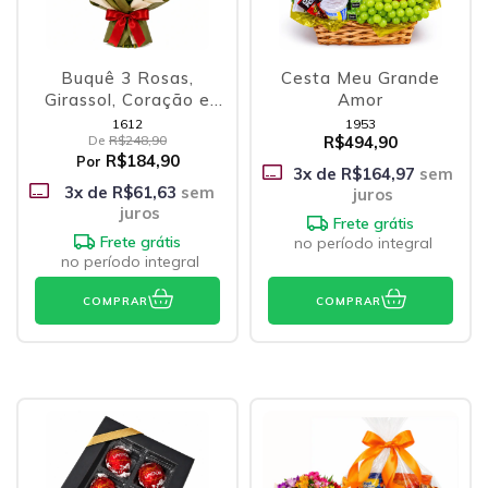
Buquê 3 Rosas,
Cesta Meu Grande
Girassol, Coração e
Amor
Ferrero
1612
1953
De
R$248,90
R$494,90
R$184,90
Por
3
x de
R$164,97
sem
3
x de
R$61,63
sem
juros
juros
Frete grátis
Frete grátis
no período integral
no período integral
COMPRAR
COMPRAR