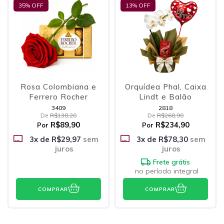
35
% OFF
13
% OFF
Rosa Colombiana e
Orquídea Phal, Caixa
Ferrero Rocher
Lindt e Balão
3409
2818
De
R$138,20
De
R$268,90
R$89,90
R$234,90
Por
Por
3
x de
R$29,97
sem
3
x de
R$78,30
sem
juros
juros
Frete grátis
no período integral
COMPRAR
COMPRAR