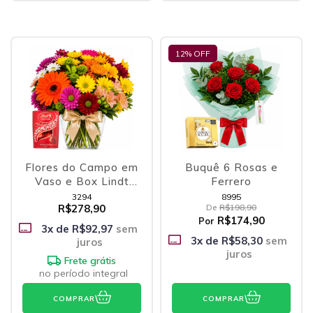
12
% OFF
Flores do Campo em
Buquê 6 Rosas e
Vaso e Box Lindt
Ferrero
Lindor
3294
8995
R$278,90
De
R$198,90
R$174,90
Por
3
x de
R$92,97
sem
3
x de
R$58,30
sem
juros
juros
Frete grátis
no período integral
COMPRAR
COMPRAR