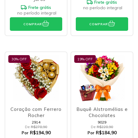
Frete grátis
Frete grátis
no período integral
no período integral
COMPRAR
COMPRAR
30
% OFF
19
% OFF
Coração com Ferrero
Buquê Alstromélias e
Rocher
Chocolates
2914
9029
De
R$278,90
De
R$228,90
R$194,90
R$184,90
Por
Por