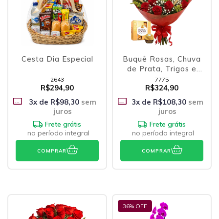
Cesta Dia Especial
Buquê Rosas, Chuva
de Prata, Trigos e
Ferrero
2643
7775
R$294,90
R$324,90
3
x de
R$98,30
sem
3
x de
R$108,30
sem
juros
juros
Frete grátis
Frete grátis
no período integral
no período integral
COMPRAR
COMPRAR
36
% OFF