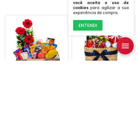
você aceita o uso de
cookies
para agilizar a sua
experiência de compra.
ENTENDI
Cesta Espetacular
Cesta Nosso Grande
Amor e Chandon
2218
3474
R$348,90
R$394,90
3
x de
R$116,30
sem
3
x de
R$131,63
sem
juros
juros
Frete grátis
Frete grátis
no período integral
no período integral
COMPRAR
COMPRAR