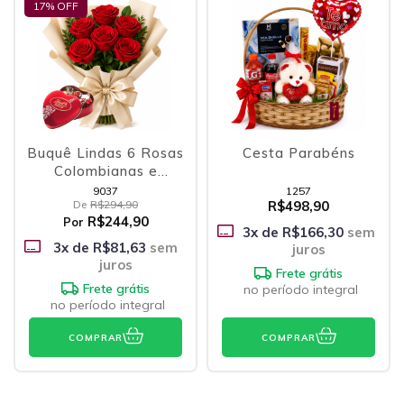
17
% OFF
Buquê Lindas 6 Rosas
Cesta Parabéns
Colombianas e
Coração Lindt
9037
1257
De
R$294,90
R$498,90
R$244,90
Por
3
x de
R$166,30
sem
3
x de
R$81,63
sem
juros
juros
Frete grátis
Frete grátis
no período integral
no período integral
COMPRAR
COMPRAR