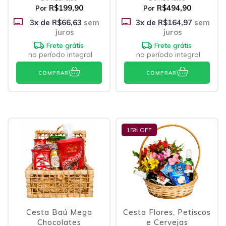
R$199,90
R$494,90
Por
Por
3
x de
R$66,63
sem
3
x de
R$164,97
sem
juros
juros
Frete grátis
Frete grátis
no período integral
no período integral
COMPRAR
COMPRAR
15
% OFF
Cesta Baú Mega
Cesta Flores, Petiscos
Chocolates
e Cervejas