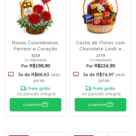
Rosas Colombianas,
Cesta de Flores com
Ferrero e Coração
Chocolate Lindt e
Outras Delícias
3219
2779
De
R$294,90
De
R$298,90
R$199,90
R$224,90
Por
Por
3
x de
R$66,63
sem
3
x de
R$74,97
sem
juros
juros
Frete grátis
Frete grátis
no período integral
no período integral
COMPRAR
COMPRAR