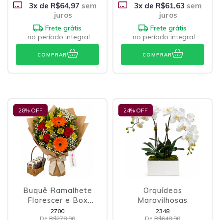
3
x de
R$64,97
sem
3
x de
R$61,63
sem
juros
juros
Frete grátis
Frete grátis
no período integral
no período integral
COMPRAR
COMPRAR
28
% OFF
24
% OFF
Buquê Ramalhete
Orquídeas
Florescer e Box
Maravilhosas
Brownies
2700
2348
De
R$278,90
De
R$648,90