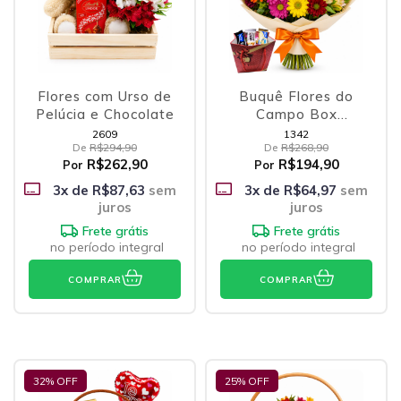
Flores com Urso de
Buquê Flores do
Pelúcia e Chocolate
Campo Box
Variedades de
2609
1342
De
R$294,90
De
R$268,90
Bombons
R$262,90
R$194,90
Por
Por
3
x de
R$87,63
sem
3
x de
R$64,97
sem
juros
juros
Frete grátis
Frete grátis
no período integral
no período integral
COMPRAR
COMPRAR
32
% OFF
25
% OFF