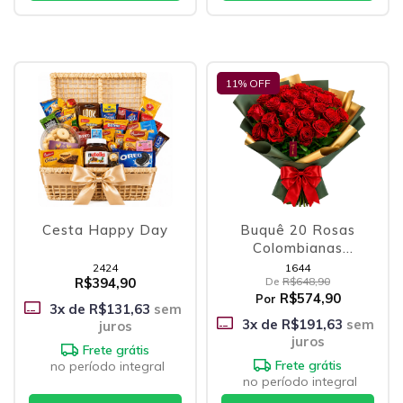
11
% OFF
Cesta Happy Day
Buquê 20 Rosas
Colombianas
Vermelhas
2424
1644
R$394,90
De
R$648,90
R$574,90
Por
3
x de
R$131,63
sem
3
x de
R$191,63
sem
juros
juros
Frete grátis
Frete grátis
no período integral
no período integral