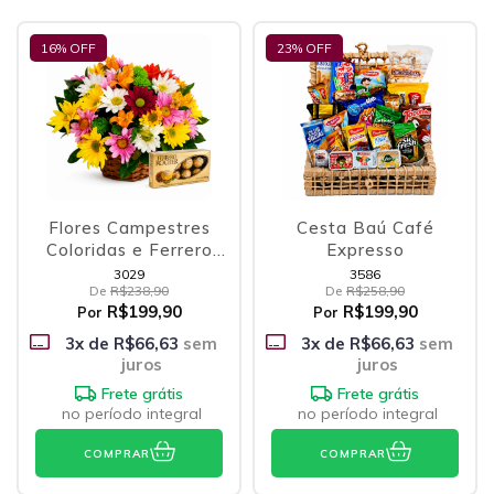
16
% OFF
23
% OFF
Flores Campestres
Cesta Baú Café
Coloridas e Ferrero
Expresso
Rocher
3029
3586
De
R$238,90
De
R$258,90
R$199,90
R$199,90
Por
Por
3
x de
R$66,63
sem
3
x de
R$66,63
sem
juros
juros
Frete grátis
Frete grátis
no período integral
no período integral
COMPRAR
COMPRAR