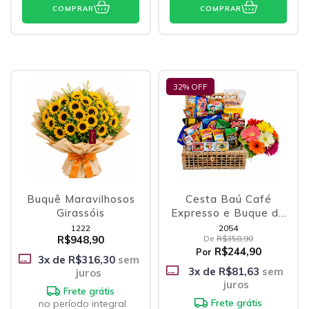
COMPRAR
COMPRAR
32
% OFF
Buquê Maravilhosos
Cesta Baú Café
Girassóis
Expresso e Buque de
Gérberas
1222
2054
R$948,90
De
R$358,90
R$244,90
Por
3
x de
R$316,30
sem
3
x de
R$81,63
sem
juros
juros
Frete grátis
Frete grátis
no período integral