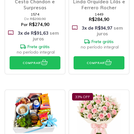
Cesta Chandon e
Linda Orquídea Lilás e
Surpresas
Ferrero Rocher
1574
1449
De
R$298,90
R$284,90
R$274,90
Por
3
x de
R$94,97
sem
3
x de
R$91,63
sem
juros
juros
Frete grátis
Frete grátis
no período integral
no período integral
COMPRAR
COMPRAR
33
% OFF