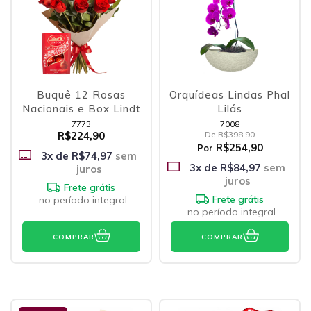
Buquê 12 Rosas
Orquídeas Lindas Phal
Nacionais e Box Lindt
Lilás
7773
7008
R$224,90
De
R$398,90
R$254,90
Por
3
x de
R$74,97
sem
3
x de
R$84,97
sem
juros
juros
Frete grátis
Frete grátis
no período integral
no período integral
COMPRAR
COMPRAR