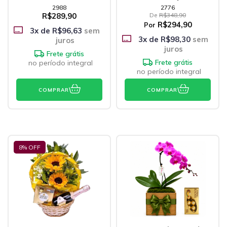
2988
2776
R$289,90
De
R$348,90
R$294,90
Por
3
x de
R$96,63
sem
3
x de
R$98,30
sem
juros
juros
Frete grátis
Frete grátis
no período integral
no período integral
COMPRAR
COMPRAR
8
% OFF