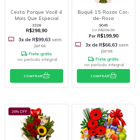
Cesta Porque Você é
Buquê 15 Rosas Cor-
Mais Que Especial
de-Rosa
3328
9045
R$298,90
De
R$298,90
R$199,90
Por
3
x de
R$99,63
sem
3
x de
R$66,63
sem
juros
juros
Frete grátis
Frete grátis
no período integral
no período integral
COMPRAR
COMPRAR
26
% OFF