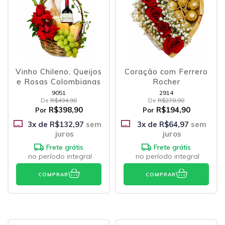
Vinho Chileno, Queijos
Coração com Ferrero
e Rosas Colombianas
Rocher
9051
2914
De
R$494,90
De
R$278,90
R$398,90
R$194,90
Por
Por
3
x de
R$132,97
sem
3
x de
R$64,97
sem
juros
juros
Frete grátis
Frete grátis
no período integral
no período integral
COMPRAR
COMPRAR