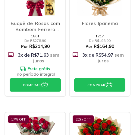
Buquê de Rosas com
Flores Ipanema
Bombom Ferrero
Rocher
1861
1217
De
R$278,90
De
R$198,90
R$214,90
R$164,90
Por
Por
3
x de
R$71,63
sem
3
x de
R$54,97
sem
juros
juros
Frete grátis
no período integral
COMPRAR
COMPRAR
17
% OFF
22
% OFF