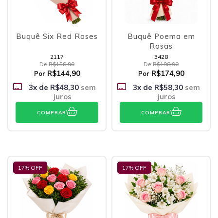
Buquê Six Red Roses
Buquê Poema em
Rosas
2117
3428
De
R$158,90
De
R$198,90
R$144,90
R$174,90
Por
Por
3
x de
R$48,30
sem
3
x de
R$58,30
sem
juros
juros
COMPRAR
COMPRAR
17
% OFF
17
% OFF