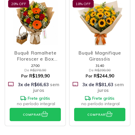
28
% OFF
18
% OFF
Buquê Ramalhete
Buquê Magnifique
Florescer e Box
Girassóis
Brownies
2700
3140
De
R$278,90
De
R$298,90
R$199,90
R$244,90
Por
Por
3
x de
R$66,63
sem
3
x de
R$81,63
sem
juros
juros
Frete grátis
Frete grátis
no período integral
no período integral
COMPRAR
COMPRAR