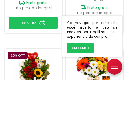
Frete grátis
Frete grátis
no período integral
no período integral
Ao navegar por este site
COMPRAR
COMPRAR
você aceita o uso de
cookies
para agilizar a sua
experiência de compra.
ENTENDI
26
% OFF
Buquê 3 Rosas,
Vaso Flores
Girassol, Coração e
Campestres e
Ferrero
Bombons
1612
2720
De
R$248,90
R$298,90
R$184,90
Por
3
x de
R$99,63
sem