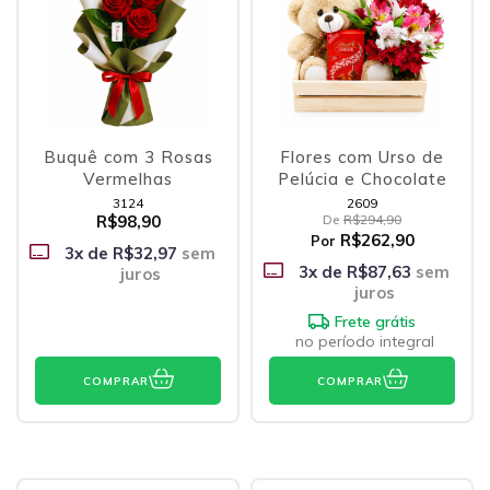
Buquê com 3 Rosas
Flores com Urso de
Vermelhas
Pelúcia e Chocolate
3124
2609
R$98,90
De
R$294,90
R$262,90
Por
3
x de
R$32,97
sem
3
x de
R$87,63
sem
juros
juros
Frete grátis
no período integral
COMPRAR
COMPRAR