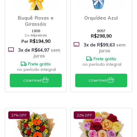
Buquê Rosas e
Orquídea Azul
Girassóis
1908
9057
De
R$248,90
R$298,90
R$194,90
Por
3
x de
R$99,63
sem
3
x de
R$64,97
sem
juros
juros
Frete grátis
Frete grátis
no período integral
no período integral
COMPRAR
COMPRAR
27
% OFF
22
% OFF