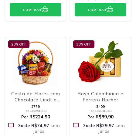
COMPRAR
COMPRAR
25
% OFF
35
% OFF
Cesta de Flores com
Rosa Colombiana e
Chocolate Lindt e
Ferrero Rocher
Outras Delícias
2779
3409
De
R$298,90
De
R$138,20
R$224,90
R$89,90
Por
Por
3
x de
R$74,97
sem
3
x de
R$29,97
sem
juros
juros