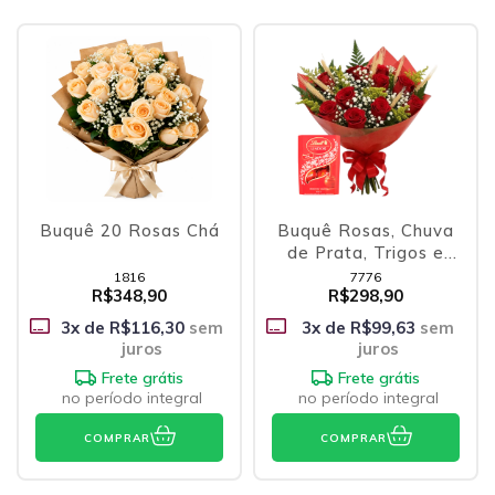
Buquê 20 Rosas Chá
Buquê Rosas, Chuva
de Prata, Trigos e
Lindt
1816
7776
R$348,90
R$298,90
3
x de
R$116,30
sem
3
x de
R$99,63
sem
juros
juros
Frete grátis
Frete grátis
no período integral
no período integral
COMPRAR
COMPRAR