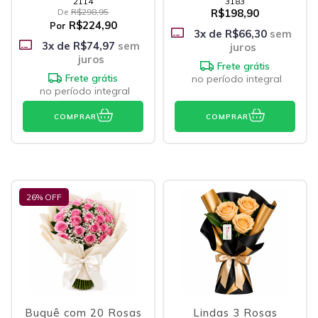
2114
3183
De
R$298,95
R$198,90
R$224,90
Por
3
x de
R$66,30
sem
3
x de
R$74,97
sem
juros
juros
Frete grátis
Frete grátis
no período integral
no período integral
COMPRAR
COMPRAR
26
% OFF
Buquê com 20 Rosas
Lindas 3 Rosas