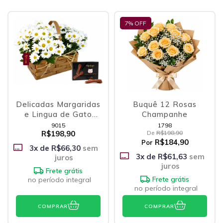
7
% OFF
Delicadas Margaridas
Buquê 12 Rosas
e Lingua de Gato
Champanhe
Kopenhagen
9015
1798
R$198,90
De
R$198,90
R$184,90
Por
3
x de
R$66,30
sem
3
x de
R$61,63
sem
juros
juros
Frete grátis
Frete grátis
no período integral
no período integral
COMPRAR
COMPRAR