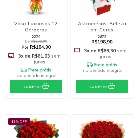
Vaso Luxuosas 12
Astromélias, Beleza
Gérberas
em Cores
2279
2672
De
R$238,90
R$198,90
R$184,90
Por
3
x de
R$66,30
sem
3
x de
R$61,63
sem
juros
juros
Frete grátis
Frete grátis
no período integral
no período integral
COMPRAR
COMPRAR
11
% OFF