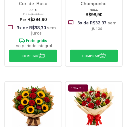
Cor-de-Rosa
Champanhe
2210
9066
De
R$398,90
R$98,90
R$294,90
Por
3
x de
R$32,97
sem
3
x de
R$98,30
sem
juros
juros
Frete grátis
no período integral
COMPRAR
COMPRAR
12
% OFF