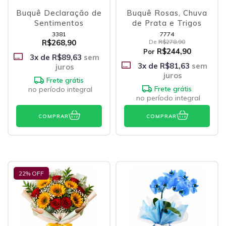
Buquê Declaração de
Buquê Rosas, Chuva
Sentimentos
de Prata e Trigos
3381
7774
R$268,90
De
R$278,90
R$244,90
Por
3
x de
R$89,63
sem
3
x de
R$81,63
sem
juros
juros
Frete grátis
Frete grátis
no período integral
no período integral
COMPRAR
COMPRAR
22
% OFF