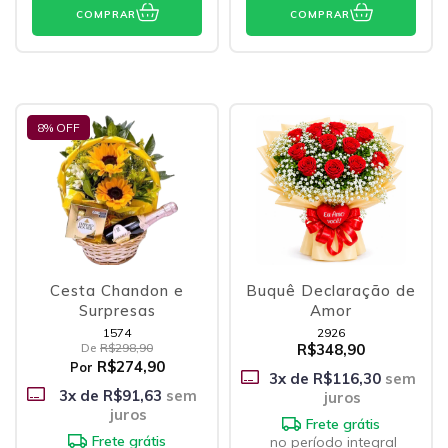
COMPRAR
COMPRAR
8
% OFF
Cesta Chandon e
Buquê Declaração de
Surpresas
Amor
1574
2926
De
R$298,90
R$348,90
R$274,90
Por
3
x de
R$116,30
sem
3
x de
R$91,63
sem
juros
juros
Frete grátis
Frete grátis
no período integral