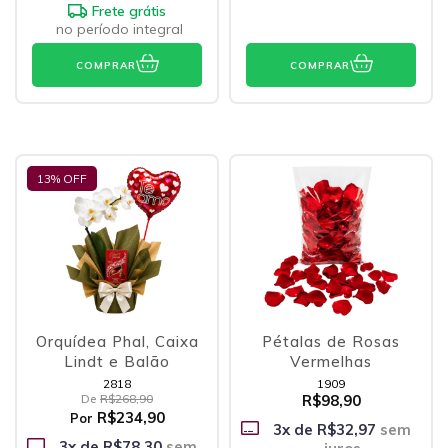
Frete grátis
no período integral
COMPRAR
COMPRAR
13
% OFF
Orquídea Phal, Caixa
Pétalas de Rosas
Lindt e Balão
Vermelhas
2818
1909
De
R$268,90
R$98,90
R$234,90
Por
3
x de
R$32,97
sem
3
x de
R$78,30
sem