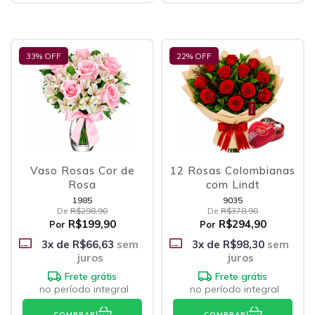
33
% OFF
22
% OFF
Vaso Rosas Cor de
12 Rosas Colombianas
Rosa
com Lindt
1985
9035
De
R$298,90
De
R$378,90
R$199,90
R$294,90
Por
Por
3
x de
R$66,63
sem
3
x de
R$98,30
sem
juros
juros
Frete grátis
Frete grátis
no período integral
no período integral
COMPRAR
COMPRAR