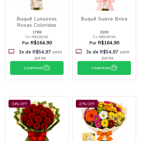
Buquê Luxuosas
Buquê Suave Brisa
Rosas Coloridas
1769
3203
De
R$198,90
De
R$198,90
R$164,90
R$164,90
Por
Por
3
x de
R$54,97
sem
3
x de
R$54,97
sem
juros
juros
COMPRAR
COMPRAR
34
% OFF
27
% OFF