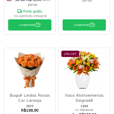
juros
juros
Frete grátis
no período integral
COMPRAR
COMPRAR
20
% OFF
Buquê Lindas Rosas
Vaso Alstroemerias
Cor Laranja
Degradê
3570
1939
R$198,90
De
R$248,90