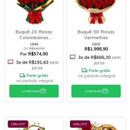
Buquê 20 Rosas
Buquê 50 Rosas
Colombianas
Vermelhas
Vermelhas
1644
1616
De
R$648,90
R$1.998,90
R$574,90
Por
3
x de
R$666,30
sem
3
x de
R$191,63
sem
juros
juros
Frete grátis
Frete grátis
no período integral
no período integral
COMPRAR
COMPRAR
19
% OFF
30
% OFF