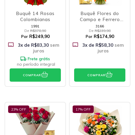
Buquê 14 Rosas
Buquê Flores do
Colombianas
Campo e Ferrero
Rocher
1991
3166
De
R$378,90
De
R$239,98
R$249,90
R$174,90
Por
Por
3
x de
R$83,30
sem
3
x de
R$58,30
sem
juros
juros
Frete grátis
no período integral
COMPRAR
COMPRAR
23
% OFF
17
% OFF