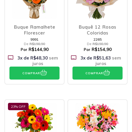
Buque Ramalhete
Buquê 12 Rosas
Florescer
Coloridas
9991
2265
De
R$198,90
De
R$198,90
R$144,90
R$154,90
Por
Por
3
x de
R$48,30
sem
3
x de
R$51,63
sem
juros
juros
COMPRAR
COMPRAR
23
% OFF