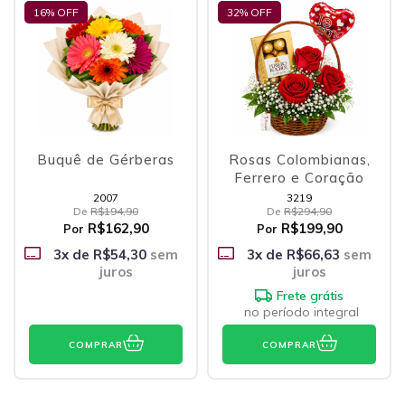
16
% OFF
32
% OFF
Buquê de Gérberas
Rosas Colombianas,
Ferrero e Coração
2007
3219
De
R$194,90
De
R$294,90
R$162,90
R$199,90
Por
Por
3
x de
R$54,30
sem
3
x de
R$66,63
sem
juros
juros
Frete grátis
no período integral
COMPRAR
COMPRAR