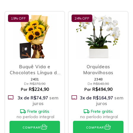
19
% OFF
24
% OFF
Buquê Vida e
Orquídeas
Chocolates Língua de
Maravilhosas
Gato
2401
2348
De
R$278,90
De
R$648,90
R$224,90
R$494,90
Por
Por
3
x de
R$74,97
sem
3
x de
R$164,97
sem
juros
juros
Frete grátis
Frete grátis
no período integral
no período integral
COMPRAR
COMPRAR