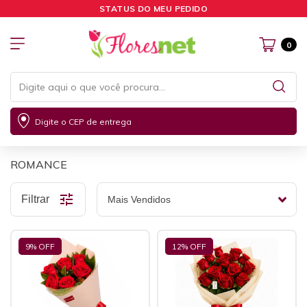
STATUS DO MEU PEDIDO
0
Digite o CEP de entrega
ROMANCE
Filtrar
9
% OFF
12
% OFF