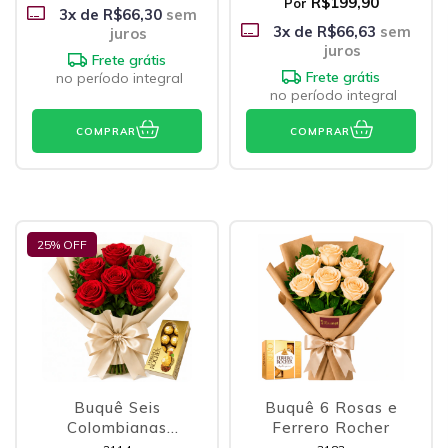
R$199,90
Por
3
x de
R$66,30
sem
3
x de
R$66,63
sem
juros
juros
Frete grátis
Frete grátis
no período integral
no período integral
COMPRAR
COMPRAR
25
% OFF
Buquê Seis
Buquê 6 Rosas e
Colombianas
Ferrero Rocher
Vermelhas e Ferrero