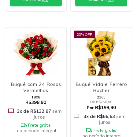
23
% OFF
Buquê com 24 Rosas
Buquê Vida e Ferrero
Vermelhas
Rocher
1808
2363
R$398,90
De
R$258,90
R$199,90
Por
3
x de
R$132,97
sem
3
x de
R$66,63
sem
juros
juros
Frete grátis
Frete grátis
no período integral
no período integral