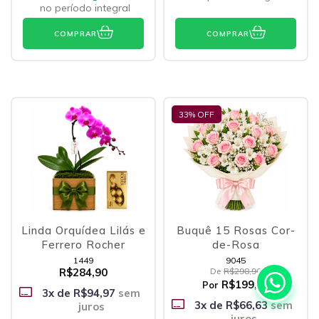
no período integral
COMPRAR
COMPRAR
33
% OFF
Linda Orquídea Lilás e
Buquê 15 Rosas Cor-
Ferrero Rocher
de-Rosa
1449
9045
R$284,90
De
R$298,90
R$199,90
Por
3
x de
R$94,97
sem
3
x de
R$66,63
sem
juros
juros