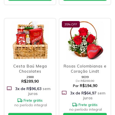
35
% OFF
Cesta Baú Mega
Rosas Colombianas e
Chocolates
Coração Lindt
2988
9039
R$289,90
De
R$298,90
R$194,90
Por
3
x de
R$96,63
sem
3
x de
R$64,97
sem
juros
juros
Frete grátis
Frete grátis
no período integral
no período integral