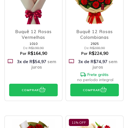
Buquê 12 Rosas
Buquê 12 Rosas
Vermelhas
Colombianas
1010
2925
De
R$198,90
De
R$288,90
R$164,90
R$224,90
Por
Por
3
x de
R$54,97
sem
3
x de
R$74,97
sem
juros
juros
Frete grátis
no período integral
COMPRAR
COMPRAR
11
% OFF