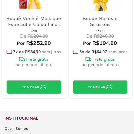
Buquê Você é Mais que
Buquê Rosas e
Especial e Caixa Lindt
Girassóis
Lindor
3296
1908
De
R$284,90
De
R$248,90
R$252,90
R$194,90
Por
Por
3
x de
R$84,30
sem juros
3
x de
R$64,97
sem juros
Frete grátis
Frete grátis
no período integral
no período integral
COMPRAR
COMPRAR
INSTITUCIONAL
Quem Somos