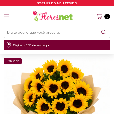
STATUS DO MEU PEDIDO
0
Digite o CEP de entrega
19
% OFF