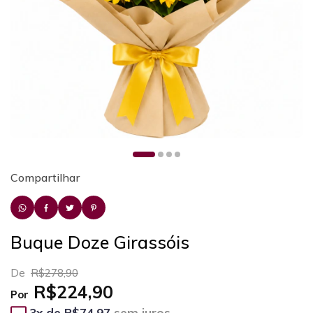
Compartilhar
Buque Doze Girassóis
De
R$278,90
R$224,90
Por
3
x de
R$74,97
sem juros