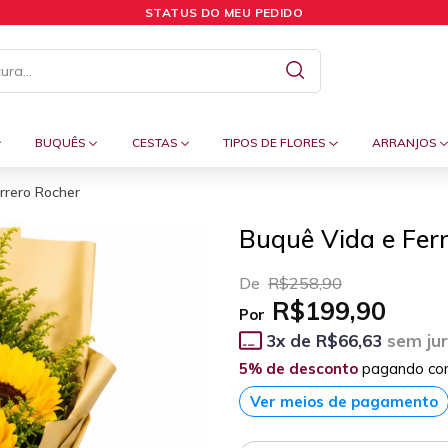
STATUS DO MEU PEDIDO
BUQUÊS
CESTAS
TIPOS DE FLORES
ARRANJOS
rrero Rocher
Buquê Vida e Fer
De
R$258,90
R$199,90
Por
3
x de
R$66,63
sem ju
5% de desconto
pagando co
Ver meios de pagamento