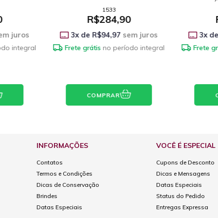
2722
0
R$249,90
Po
em juros
3
x de
R$83,30
sem juros
3
x de
odo integral
Frete grátis
no período integral
Frete gr
COMPRAR
INFORMAÇÕES
VOCÊ É ESPECIAL
Contatos
Cupons de Desconto
Termos e Condições
Dicas e Mensagens
Dicas de Conservação
Datas Especiais
Brindes
Status do Pedido
Datas Especiais
Entregas Expressa