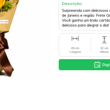
Descrição:
Surpreenda com deliciosos c
de Janeiro e região. Frete 
Você ganha um lindo cartão 
delicioso para alegrar o di
28 cm
32 cm
Largura
Altura
Digi