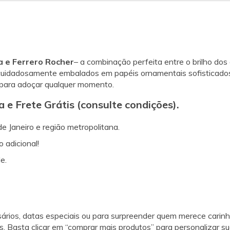
a e Ferrero Rocher
– a combinação perfeita entre o brilho dos
 cuidadosamente embalados em papéis ornamentais sofisticados 
 para adoçar qualquer momento.
e Frete Grátis (consulte condições).
de Janeiro e região metropolitana.
 adicional!
e.
ários, datas especiais ou para surpreender quem merece carinh
is. Basta clicar em “comprar mais produtos” para personalizar su