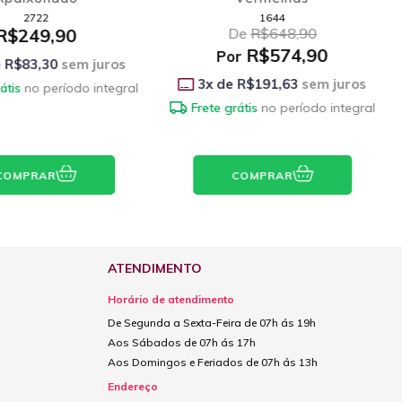
1644
1475
De
R$648,90
R$248,90
R$574,90
r
3
x de
R$82,97
sem juros
R$191,63
sem juros
Frete grátis
no período integral
átis
no período integral
COMPRAR
COMPRAR
ATENDIMENTO
Horário de atendimento
De Segunda a Sexta-Feira de 07h ás 19h
Aos Sábados de 07h ás 17h
Aos Domingos e Feriados de 07h ás 13h
Endereço