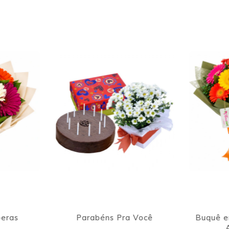
11
% OFF
Você
Buquê em Gérberas e Urso
Buquê 20
Apaixonado