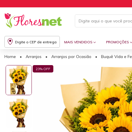
Digite o CEP de entrega
MAIS VENDIDOS
PROMOÇÕES
Home
•
Arranjos
•
Arranjos por Ocasião
•
Buquê Vida e Fe
23
% OFF