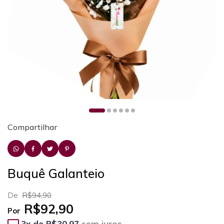
Compartilhar
Buquê Galanteio
De
R$94,90
R$92,90
Por
3
x de
R$30,97
sem juros