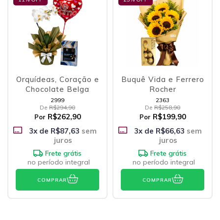
Orquídeas, Coração e
Buquê Vida e Ferrero
Chocolate Belga
Rocher
2999
2363
De
R$294,90
De
R$258,90
R$262,90
R$199,90
Por
Por
3
x de
R$87,63
sem
3
x de
R$66,63
sem
juros
juros
Frete grátis
Frete grátis
no período integral
no período integral
COMPRAR
COMPRAR