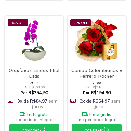
36
% OFF
22
% OFF
Orquídeas Lindas Phal
Combo Colombianas e
Lilás
Ferrero Rocher
7008
2166
De
R$398,90
De
R$248,90
R$254,90
R$194,90
Por
Por
3
x de
R$84,97
sem
3
x de
R$64,97
sem
juros
juros
Frete grátis
Frete grátis
no período integral
no período integral
COMPRAR
COMPRAR