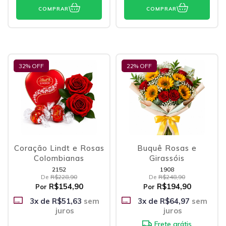
COMPRAR
COMPRAR
32
% OFF
22
% OFF
Coração Lindt e Rosas
Buquê Rosas e
Colombianas
Girassóis
2152
1908
De
R$228,90
De
R$248,90
R$154,90
R$194,90
Por
Por
3
x de
R$51,63
sem
3
x de
R$64,97
sem
juros
juros
Frete grátis