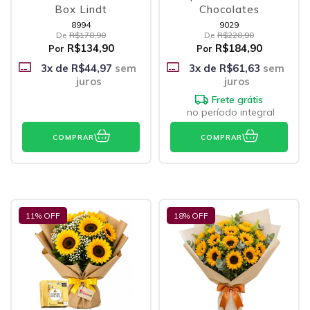
Box Lindt
Chocolates
8994
9029
De
R$178,90
De
R$228,90
R$134,90
R$184,90
Por
Por
3
x de
R$44,97
sem
3
x de
R$61,63
sem
juros
juros
Frete grátis
no período integral
COMPRAR
COMPRAR
11
% OFF
18
% OFF