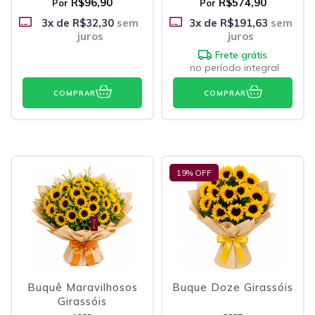
R$96,90
R$574,90
Por
Por
3
x de
R$32,30
sem
3
x de
R$191,63
sem
juros
juros
Frete grátis
no período integral
COMPRAR
COMPRAR
19
% OFF
Buquê Maravilhosos
Buque Doze Girassóis
Girassóis