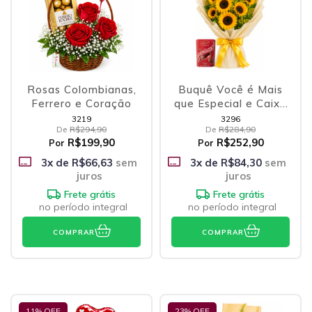
Rosas Colombianas,
Buquê Você é Mais
Ferrero e Coração
que Especial e Caixa
Lindt Lindor
3219
3296
De
R$294,90
De
R$284,90
R$199,90
R$252,90
Por
Por
3
x de
R$66,63
sem
3
x de
R$84,30
sem
juros
juros
Frete grátis
Frete grátis
no período integral
no período integral
COMPRAR
COMPRAR
11
% OFF
23
% OFF