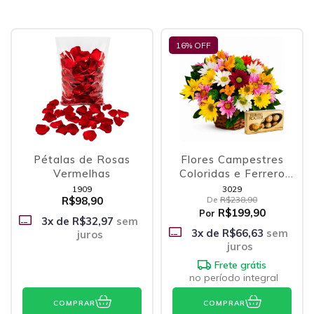
16
% OFF
Pétalas de Rosas
Flores Campestres
Vermelhas
Coloridas e Ferrero
Rocher
1909
3029
R$98,90
De
R$238,90
R$199,90
Por
3
x de
R$32,97
sem
3
x de
R$66,63
sem
juros
juros
Frete grátis
no período integral
COMPRAR
COMPRAR