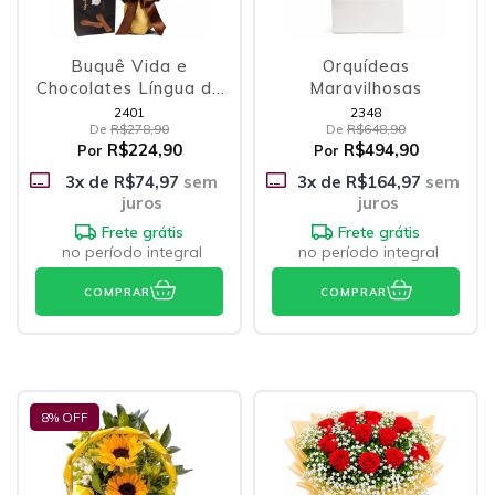
Buquê Vida e
Orquídeas
Chocolates Língua de
Maravilhosas
Gato
2401
2348
De
R$278,90
De
R$648,90
R$224,90
R$494,90
Por
Por
3
x de
R$74,97
sem
3
x de
R$164,97
sem
juros
juros
Frete grátis
Frete grátis
no período integral
no período integral
COMPRAR
COMPRAR
8
% OFF