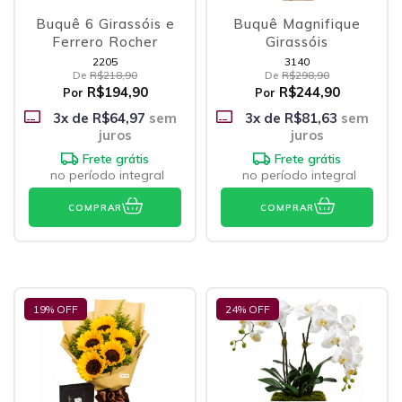
Buquê 6 Girassóis e
Buquê Magnifique
Ferrero Rocher
Girassóis
2205
3140
De
R$218,90
De
R$298,90
R$194,90
R$244,90
Por
Por
3
x de
R$64,97
sem
3
x de
R$81,63
sem
juros
juros
Frete grátis
Frete grátis
no período integral
no período integral
COMPRAR
COMPRAR
19
% OFF
24
% OFF