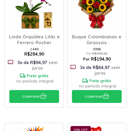
Linda Orquídea Lilás e
Buque Colombianas e
Ferrero Rocher
Girassois
1449
3996
R$284,90
De
R$298,90
R$194,90
Por
3
x de
R$94,97
sem
3
x de
R$64,97
sem
juros
juros
Frete grátis
Frete grátis
no período integral
no período integral
COMPRAR
COMPRAR
26
% OFF