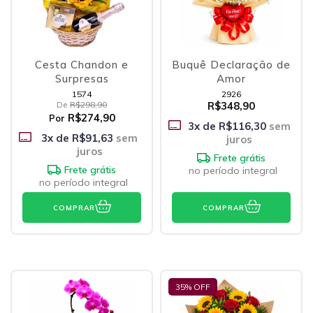
Cesta Chandon e
Buquê Declaração de
Surpresas
Amor
1574
2926
De
R$298,90
R$348,90
R$274,90
Por
3
x de
R$116,30
sem
3
x de
R$91,63
sem
juros
juros
Frete grátis
Frete grátis
no período integral
no período integral
COMPRAR
COMPRAR
35
% OFF