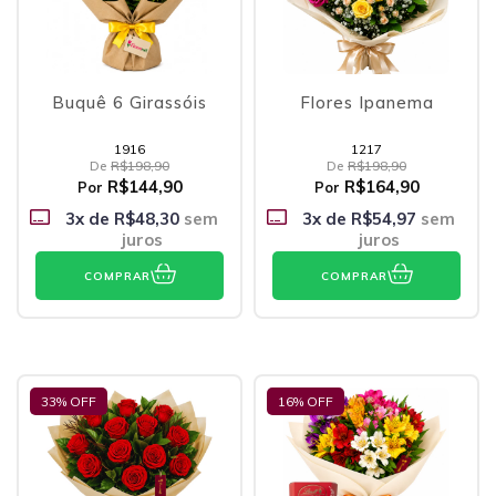
Buquê 6 Girassóis
Flores Ipanema
1916
1217
De
R$198,90
De
R$198,90
R$144,90
R$164,90
Por
Por
3
x de
R$48,30
sem
3
x de
R$54,97
sem
juros
juros
COMPRAR
COMPRAR
33
% OFF
16
% OFF