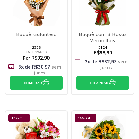
Buquê Galanteio
Buquê com 3 Rosas
Vermelhas
2338
3124
De
R$94,90
R$98,90
R$92,90
Por
3
x de
R$32,97
sem
3
x de
R$30,97
sem
juros
juros
COMPRAR
COMPRAR
11
% OFF
18
% OFF