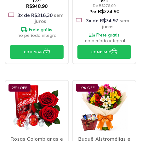
1222
3997
R$948,90
De
R$278,90
R$224,90
Por
3
x de
R$316,30
sem
3
x de
R$74,97
sem
juros
juros
Frete grátis
Frete grátis
no período integral
no período integral
COMPRAR
COMPRAR
25
% OFF
19
% OFF
Rosas Colombianas e
Buquê Alstromélias e