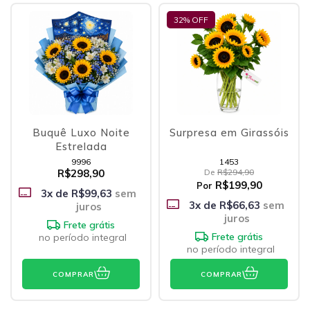
32
% OFF
Buquê Luxo Noite
Surpresa em Girassóis
Estrelada
9996
1453
R$298,90
De
R$294,90
R$199,90
Por
3
x de
R$99,63
sem
3
x de
R$66,63
sem
juros
juros
Frete grátis
Frete grátis
no período integral
no período integral
COMPRAR
COMPRAR