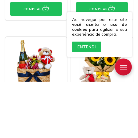
COMPRAR
COMPRAR
Ao navegar por este site
você aceita o uso de
cookies
para agilizar a sua
experiência de compra.
ENTENDI
Cesta Nosso Grande
Buquê 6 Girassóis e
Amor e Chandon
Urso de Pelúcia
3474
2207
R$394,90
R$259,90
3
x de
R$131,63
sem
3
x de
R$86,63
sem
juros
juros
Frete grátis
Frete grátis