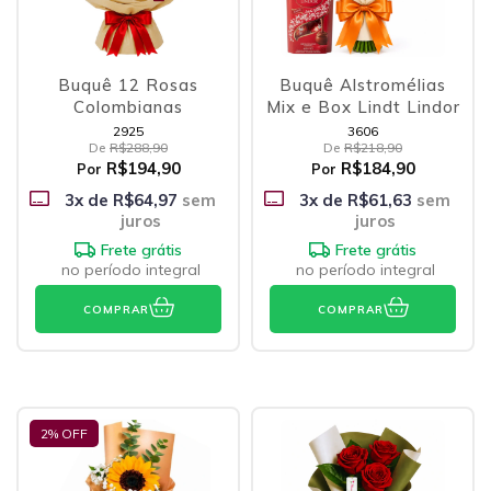
Buquê 12 Rosas
Buquê Alstromélias
Colombianas
Mix e Box Lindt Lindor
2925
3606
De
R$288,90
De
R$218,90
R$194,90
R$184,90
Por
Por
3
x de
R$64,97
sem
3
x de
R$61,63
sem
juros
juros
Frete grátis
Frete grátis
no período integral
no período integral
COMPRAR
COMPRAR
2
% OFF