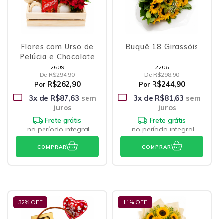
Flores com Urso de
Buquê 18 Girassóis
Pelúcia e Chocolate
2609
2206
De
R$294,90
De
R$298,90
R$262,90
R$244,90
Por
Por
3
x de
R$87,63
sem
3
x de
R$81,63
sem
juros
juros
Frete grátis
Frete grátis
no período integral
no período integral
COMPRAR
COMPRAR
32
% OFF
11
% OFF