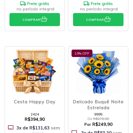
Frete grátis
Frete grátis
no período integral
no período integral
COMPRAR
COMPRAR
10
% OFF
Cesta Happy Day
Delicado Buquê Noite
Estrelada
2424
9995
R$394,90
De
R$278,90
R$249,90
Por
3
x de
R$131,63
sem
3
x de
R$83,30
sem