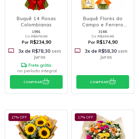
Buquê 14 Rosas
Buquê Flores do
Colombianas
Campo e Ferrero
Rocher
1991
3166
De
R$378,90
De
R$239,98
R$234,90
R$174,90
Por
Por
3
x de
R$78,30
sem
3
x de
R$58,30
sem
juros
juros
Frete grátis
no período integral
COMPRAR
COMPRAR
27
% OFF
17
% OFF