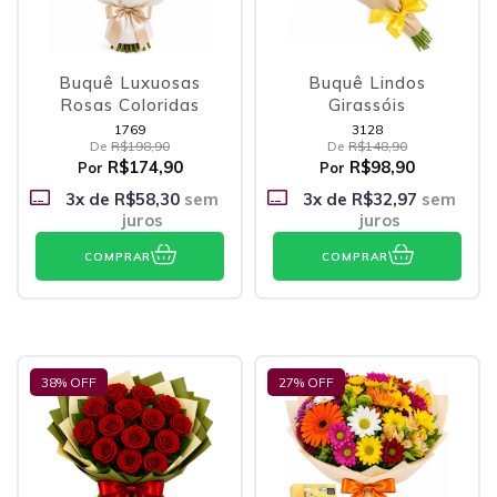
Buquê Luxuosas
Buquê Lindos
Rosas Coloridas
Girassóis
1769
3128
De
R$198,90
De
R$148,90
R$174,90
R$98,90
Por
Por
3
x de
R$58,30
sem
3
x de
R$32,97
sem
juros
juros
COMPRAR
COMPRAR
38
% OFF
27
% OFF