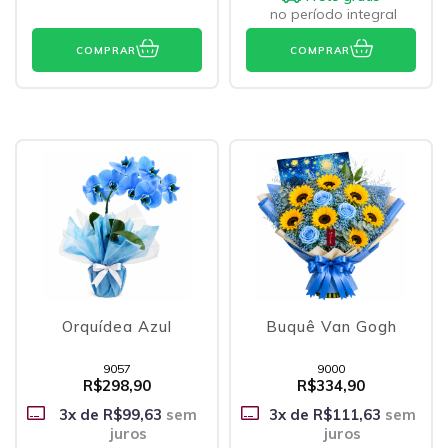
no período integral
COMPRAR
COMPRAR
Orquídea Azul
Buquê Van Gogh
9057
9000
R$298,90
R$334,90
3
x de
R$99,63
sem
3
x de
R$111,63
sem
juros
juros