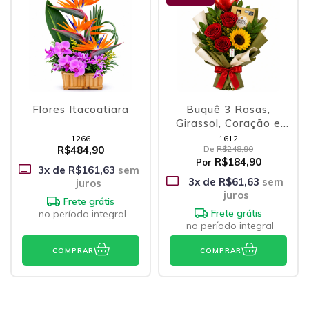
Flores Itacoatiara
Buquê 3 Rosas,
Girassol, Coração e
Ferrero
1266
1612
R$484,90
De
R$248,90
R$184,90
Por
3
x de
R$161,63
sem
3
x de
R$61,63
sem
juros
juros
Frete grátis
Frete grátis
no período integral
no período integral
COMPRAR
COMPRAR