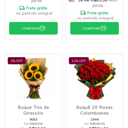
juros
juros
Frete grátis
Frete grátis
no período integral
no período integral
COMPRAR
COMPRAR
2
% OFF
11
% OFF
Buque Trio de
Buquê 20 Rosas
Girassóis
Colombianas
Vermelhas
9063
1644
De
R$98,90
De
R$648,90