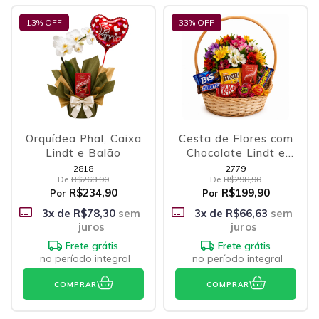
13
% OFF
33
% OFF
Orquídea Phal, Caixa
Cesta de Flores com
Lindt e Balão
Chocolate Lindt e
Outras Delícias
2818
2779
De
R$268,90
De
R$298,90
R$234,90
R$199,90
Por
Por
3
x de
R$78,30
sem
3
x de
R$66,63
sem
juros
juros
Frete grátis
Frete grátis
no período integral
no período integral
COMPRAR
COMPRAR