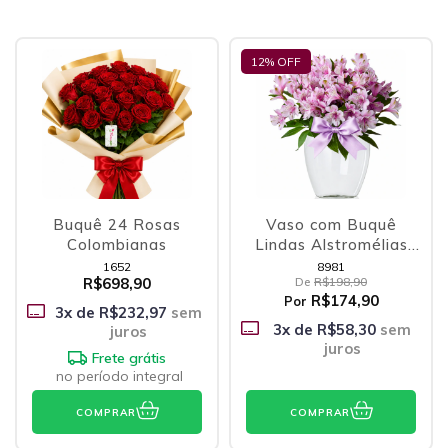
12
% OFF
Buquê 24 Rosas
Vaso com Buquê
Colombianas
Lindas Alstromélias
Lilás
1652
8981
R$698,90
De
R$198,90
R$174,90
Por
3
x de
R$232,97
sem
3
x de
R$58,30
sem
juros
juros
Frete grátis
no período integral
COMPRAR
COMPRAR