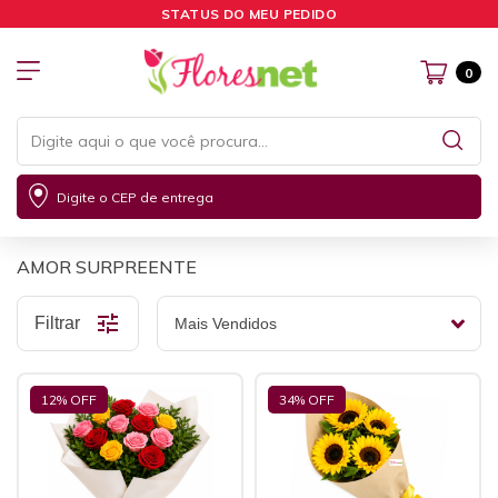
STATUS DO MEU PEDIDO
0
Digite o CEP de entrega
AMOR SURPREENTE
Filtrar
12
% OFF
34
% OFF