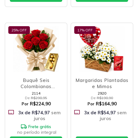
25
% OFF
17
% OFF
Buquê Seis
Margaridas Plantadas
Colombianas
e Mimos
Vermelhas e Ferrero
2114
2920
De
R$298,95
De
R$198,90
R$224,90
R$164,90
Por
Por
3
x de
R$74,97
sem
3
x de
R$54,97
sem
juros
juros
Frete grátis
no período integral