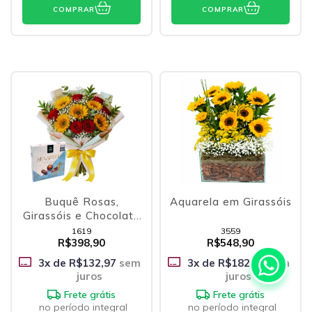
COMPRAR
COMPRAR
Buquê Rosas,
Aquarela em Girassóis
Girassóis e Chocolate
Belga
1619
3559
R$398,90
R$548,90
3
x de
R$132,97
sem
3
x de
R$182,97
sem
juros
juros
Frete grátis
Frete grátis
no período integral
no período integral