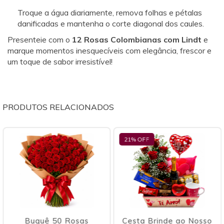
Troque a água diariamente, remova folhas e pétalas
danificadas e mantenha o corte diagonal dos caules.
Presenteie com o
12 Rosas Colombianas com Lindt
e
marque momentos inesquecíveis com elegância, frescor e
um toque de sabor irresistível!
PRODUTOS RELACIONADOS
21
% OFF
25
% OFF
 50 Rosas
Cesta Brinde ao Nosso
Buquê Seis