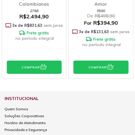
mbianas
Amor
Vermelha
2768
3500
2
494,90
De
R$498,90
De
R
R$394,90
R$
Por
Por
31,63
sem juros
3
x de
R$131,63
sem juros
3
x de
R$7
ete grátis
odo integral
Frete grátis
Fre
no período integral
no perío
PRAR
COMPRAR
COMP
INSTITUCIONAL
Quem Somos
Soluções Corporativas
Horário de Atendimento
Privacidade e Segurança