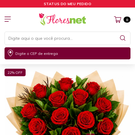
STATUS DO MEU PEDIDO
0
Digite o CEP de entrega
22
% OFF