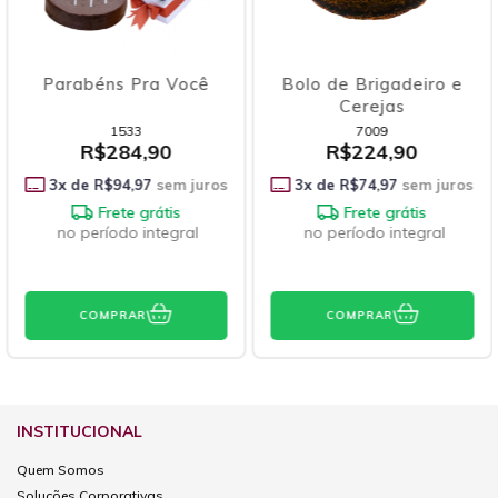
béns Pra Você
Bolo de Brigadeiro e
Estoj
Cerejas
com B
1533
7009
R$284,90
R$224,90
e
R$94,97
sem juros
3
x de
R$74,97
sem juros
3
x de
Frete grátis
Frete grátis
período integral
no período integral
no p
COMPRAR
COMPRAR
C
INSTITUCIONAL
Quem Somos
Soluções Corporativas