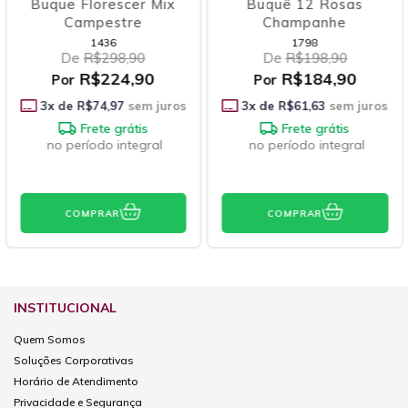
scer Mix
Buquê 12 Rosas
Buquê 6 Gi
stre
Champanhe
1798
1916
8,90
De
R$198,90
De
R$19
4,90
R$184,90
R$14
Por
Por
97
sem juros
3
x de
R$61,63
sem juros
3
x de
R$48,3
grátis
Frete grátis
integral
no período integral
R
COMPRAR
COMPRAR
INSTITUCIONAL
Quem Somos
Soluções Corporativas
Horário de Atendimento
Privacidade e Segurança