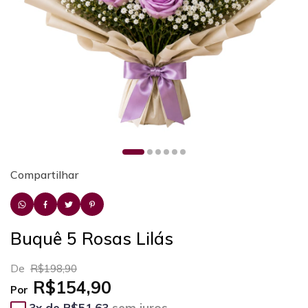
Compartilhar
Buquê 5 Rosas Lilás
De
R$198,90
R$154,90
Por
3
x de
R$51,63
sem juros