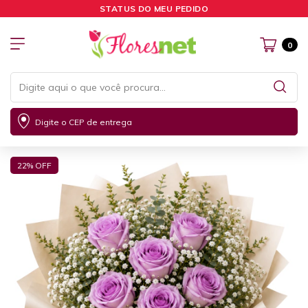
STATUS DO MEU PEDIDO
0
Digite o CEP de entrega
22
% OFF