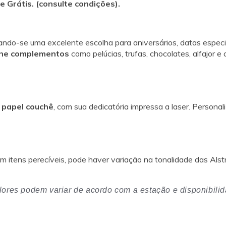
 Grátis. (consulte condições).
ando-se uma excelente escolha para aniversários, datas espec
one complementos
como pelúcias, trufas, chocolates, alfajor e
 papel couchê
, com sua dedicatória impressa a laser. Persona
itens perecíveis, pode haver variação na tonalidade das Alstro
 flores podem variar de acordo com a estação e disponibili