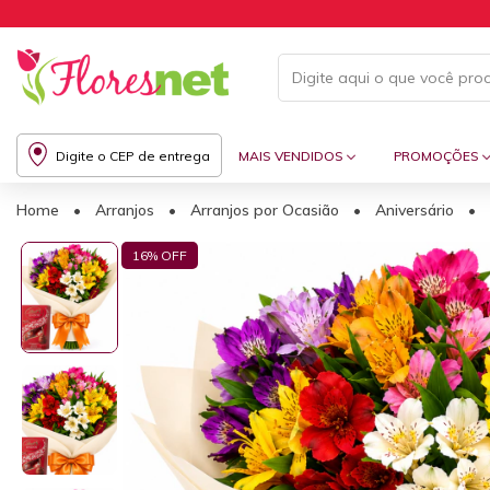
Digite o CEP de entrega
MAIS VENDIDOS
PROMOÇÕES
Home
•
Arranjos
•
Arranjos por Ocasião
•
Aniversário
•
16
% OFF