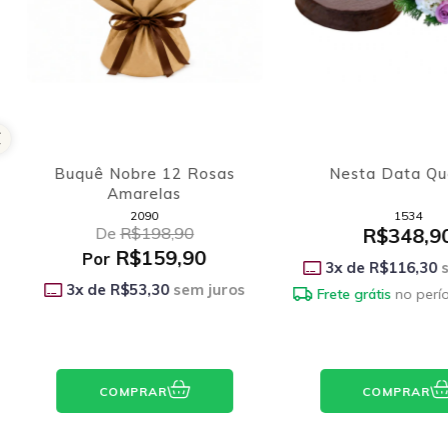
Buquê Nobre 12 Rosas
Nesta Data Qu
Amarelas
2090
1534
De
R$198,90
R$348,9
R$159,90
Por
3
x de
R$116,30
s
3
x de
R$53,30
sem juros
Frete grátis
no perí
COMPRAR
COMPRAR