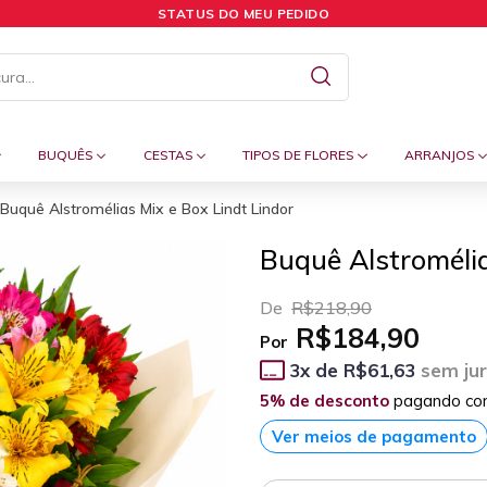
STATUS DO MEU PEDIDO
BUQUÊS
CESTAS
TIPOS DE FLORES
ARRANJOS
Buquê Alstromélias Mix e Box Lindt Lindor
Buquê Alstromélia
De
R$218,90
R$184,90
Por
3
x de
R$61,63
sem ju
5% de desconto
pagando co
Ver meios de pagamento