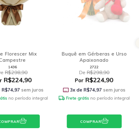
e Florescer Mix
Buquê em Gérberas e Urso
Campestre
Apaixonado
1436
2722
De
R$298,90
De
R$298,90
R$224,90
R$224,90
r
Por
e
R$74,97
sem juros
3
x de
R$74,97
sem juros
átis
no período integral
Frete grátis
no período integral
COMPRAR
COMPRAR