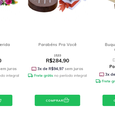
erida
Parabéns Pra Você
Buqu
1533
0
R$284,90
Po
em juros
3
x de
R$94,97
sem juros
3
x d
odo integral
Frete grátis
no período integral
Frete gr
COMPRAR