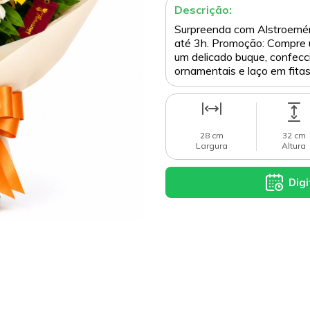
Descrição:
Surpreenda com Alstroeméria
até 3h. Promoção: Compre um
um delicado buque, confecc
ornamentais e laço em fitas
28 cm
32 cm
Largura
Altura
Digi