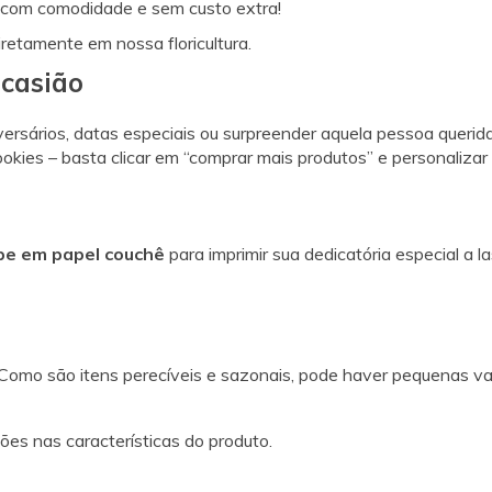
e com comodidade e sem custo extra!
retamente em nossa floricultura.
Ocasião
iversários, datas especiais ou surpreender aquela pessoa queri
ookies – basta clicar em “comprar mais produtos” e personalizar
pe em papel couchê
para imprimir sua dedicatória especial a 
Como são itens perecíveis e sazonais, pode haver pequenas var
ões nas características do produto.