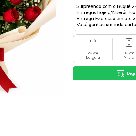
Surpreenda com o Buquê 24
Entregas hoje p/Niterói, Rio
Entrega Expressa em até 3h
Você ganhou um lindo cartão
28 cm
32 cm
Largura
Altura
Digi