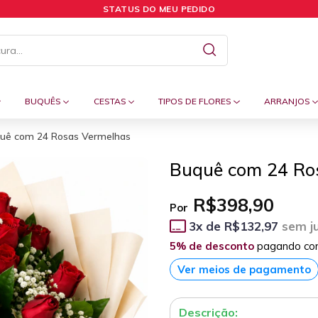
STATUS DO MEU PEDIDO
BUQUÊS
CESTAS
TIPOS DE FLORES
ARRANJOS
uê com 24 Rosas Vermelhas
Buquê com 24 Ro
R$398,90
Por
3
x de
R$132,97
sem j
5% de desconto
pagando co
Ver meios de pagamento
Descrição: