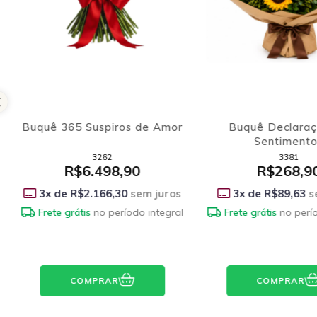
Buquê 365 Suspiros de Amor
Buquê Declara
Sentiment
3262
3381
R$6.498,90
R$268,9
3
x de
R$2.166,30
sem juros
3
x de
R$89,63
s
Frete grátis
no período integral
Frete grátis
no perí
COMPRAR
COMPRAR