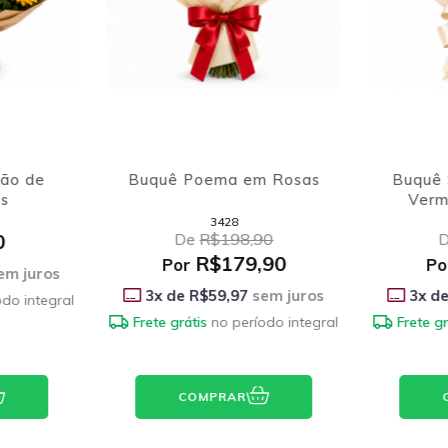
ção de
Buquê Poema em Rosas
Buquê 
os
Verm
3428
0
De
R$198,90
R$179,90
Por
Po
em juros
3
x de
R$59,97
sem juros
3
x d
odo integral
Frete grátis
no período integral
Frete gr
COMPRAR