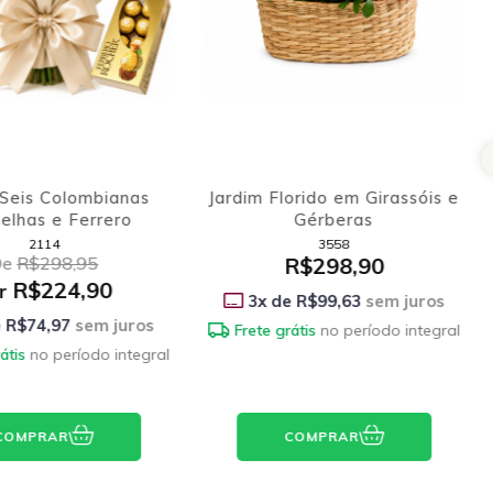
Seis Colombianas
Jardim Florido em Girassóis e
elhas e Ferrero
Gérberas
2114
3558
De
R$298,95
R$298,90
R$224,90
r
3
x de
R$99,63
sem juros
e
R$74,97
sem juros
Frete grátis
no período integral
átis
no período integral
COMPRAR
COMPRAR