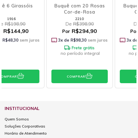
Buquê com 20 Rosas
Buque Florescer Mix
Cor-de-Rosa
Campestre
2210
1436
De
R$398,90
De
R$298,90
R$294,90
R$224,90
Por
Por
3
x de
R$98,30
sem juros
3
x de
R$74,97
sem juros
Frete grátis
Frete grátis
no período integral
no período integral
COMPRAR
COMPRAR
INSTITUCIONAL
Quem Somos
Soluções Corporativas
Horário de Atendimento