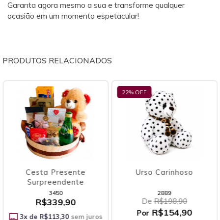
Garanta agora mesmo a sua e transforme qualquer
ocasião em um momento espetacular!
PRODUTOS RELACIONADOS
22
% OFF
11
% OFF
Urso Carinhoso
Buquê 20 Rosas
Colombianas Vermelhas
2889
1644
De
R$198,90
De
R$648,90
R$154,90
R$574,90
Por
Por