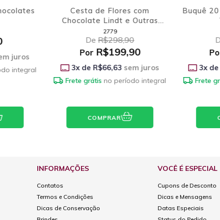
hocolates
Cesta de Flores com
Buquê 20
Chocolate Lindt e Outras
Delícias
2779
0
De
R$298,90
R$199,90
Por
Po
em juros
3
x de
R$66,63
sem juros
3
x de
odo integral
Frete grátis
no período integral
Frete gr
COMPRAR
INFORMAÇÕES
VOCÊ É ESPECIAL
Contatos
Cupons de Desconto
Termos e Condições
Dicas e Mensagens
Dicas de Conservação
Datas Especiais
Brindes
Status do Pedido