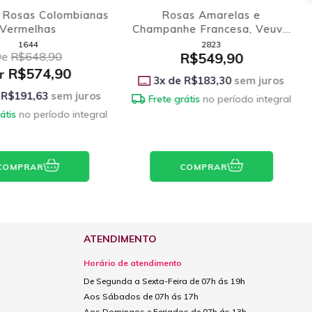
 Rosas Colombianas
Rosas Amarelas e
Vermelhas
Champanhe Francesa, Veuve
du Vernay e Ferrero
1644
2823
De
R$648,90
R$549,90
R$574,90
r
3
x de
R$183,30
sem juros
R$191,63
sem juros
Frete grátis
no período integral
átis
no período integral
COMPRAR
COMPRAR
ATENDIMENTO
Horário de atendimento
De Segunda a Sexta-Feira de 07h ás 19h
Aos Sábados de 07h ás 17h
Aos Domingos e Feriados de 07h ás 13h