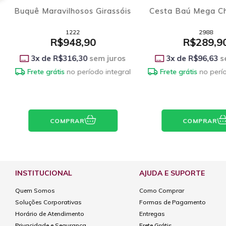
Buquê Maravilhosos Girassóis
Cesta Baú Mega C
1222
2988
R$948,90
R$289,9
3
x de
R$316,30
sem juros
3
x de
R$96,63
s
Frete grátis
no período integral
Frete grátis
no perí
COMPRAR
COMPRAR
INSTITUCIONAL
AJUDA E SUPORTE
Quem Somos
Como Comprar
Soluções Corporativas
Formas de Pagamento
Horário de Atendimento
Entregas
Privacidade e Segurança
Frete Grátis