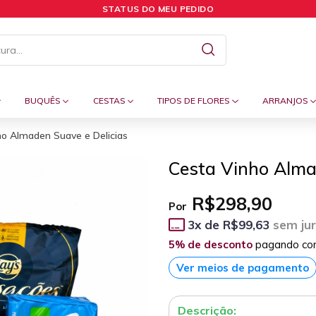
STATUS DO MEU PEDIDO
BUQUÊS
CESTAS
TIPOS DE FLORES
ARRANJOS
ho Almaden Suave e Delicias
Cesta Vinho Alma
R$298,90
Por
3
x de
R$99,63
sem ju
5% de desconto
pagando co
Ver meios de pagamento
Descrição: