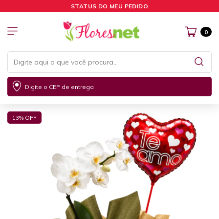
STATUS DO MEU PEDIDO
0
Digite o CEP de entrega
13
% OFF