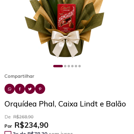
Compartilhar
Orquídea Phal, Caixa Lindt e Balão
De
R$268,90
R$234,90
Por
3
x de
R$78,30
sem juros