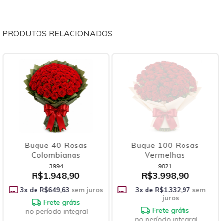
PRODUTOS RELACIONADOS
Buque 40 Rosas
Buque 100 Rosas
Colombianas
Vermelhas
3994
9021
R$1.948,90
R$3.998,90
3
x de
R$649,63
sem juros
3
x de
R$1.332,97
sem
juros
Frete grátis
Frete grátis
no período integral
no período integral