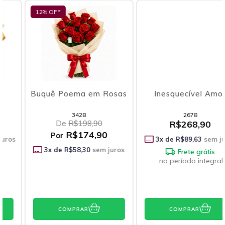
12
% OFF
Buquê Poema em Rosas
Inesquecível Amor
3428
2678
De
R$198,90
R$268,90
R$174,90
Por
3
x de
R$89,63
sem juros
3
x de
R$58,30
sem juros
Frete grátis
no período integral
COMPRAR
COMPRAR