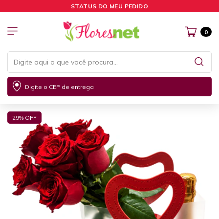
STATUS DO MEU PEDIDO
0
Digite o CEP de entrega
29
% OFF