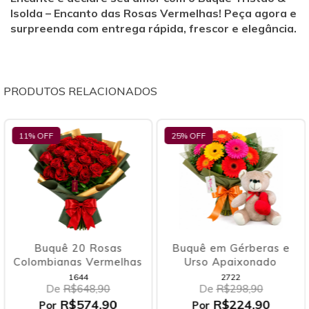
Isolda – Encanto das Rosas Vermelhas! Peça agora e
surpreenda com entrega rápida, frescor e elegância.
PRODUTOS RELACIONADOS
11
% OFF
25
% OFF
Buquê 20 Rosas
Buquê em Gérberas e
Colombianas Vermelhas
Urso Apaixonado
1644
2722
De
R$648,90
De
R$298,90
R$574,90
R$224,90
Por
Por