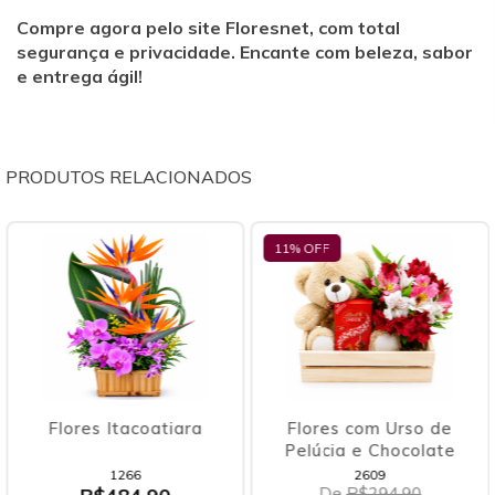
Compre agora pelo site Floresnet, com total
segurança e privacidade. Encante com beleza, sabor
e entrega ágil!
PRODUTOS RELACIONADOS
11
% OFF
27
% OFF
Itacoatiara
Flores com Urso de
Buquê Flo
Pelúcia e Chocolate
e Ferre
1266
2609
3
De
R$294,90
De
R