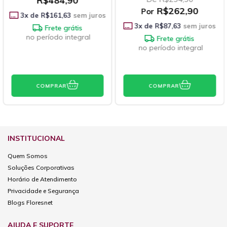
84,90
R$262,90
R$
Por
Por
61,63
sem juros
3
x de
R$87,63
sem juros
3
x de
R$5
ete grátis
odo integral
Frete grátis
no período integral
PRAR
COMPRAR
COMP
INSTITUCIONAL
Quem Somos
Soluções Corporativas
Horário de Atendimento
Privacidade e Segurança
Blogs Floresnet
AJUDA E SUPORTE