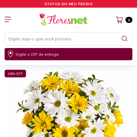
STATUS DO MEU PEDIDO
0
Digite o CEP de entrega
16
% OFF