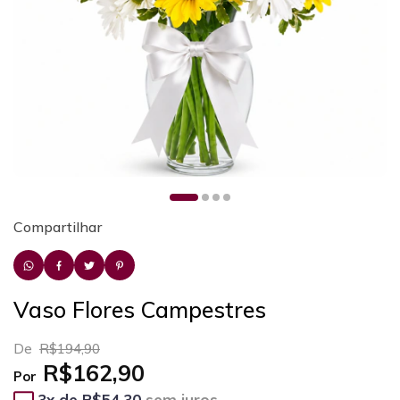
Compartilhar
Vaso Flores Campestres
De
R$194,90
R$162,90
Por
3
x de
R$54,30
sem juros