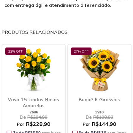
com entrega ágil e atendimento diferenciado.
PRODUTOS RELACIONADOS
22
% OFF
27
% OFF
Vaso 15 Lindas Rosas
Buquê 6 Girassóis
Amarelas
2686
1916
De
R$294,90
De
R$198,90
R$228,90
R$144,90
Por
Por
3
x de
R$76,30
sem juros
3
x de
R$48,30
sem juros