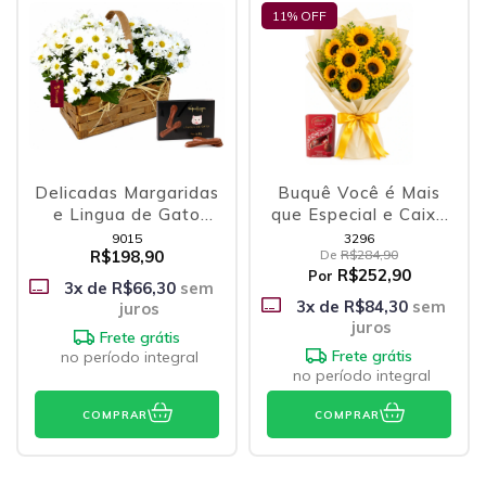
11
% OFF
Delicadas Margaridas
Buquê Você é Mais
e Lingua de Gato
que Especial e Caixa
Kopenhagen
Lindt Lindor
9015
3296
R$198,90
De
R$284,90
R$252,90
Por
3
x de
R$66,30
sem
3
x de
R$84,30
sem
juros
juros
Frete grátis
Frete grátis
no período integral
no período integral
COMPRAR
COMPRAR