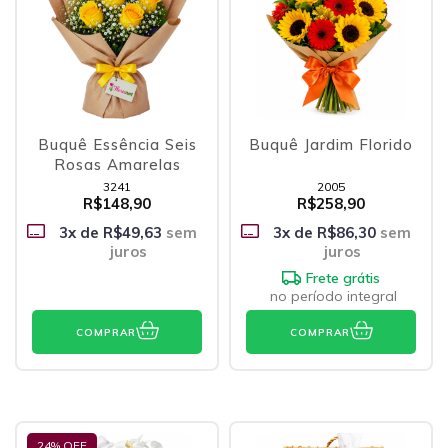
Buquê Essência Seis
Buquê Jardim Florido
Rosas Amarelas
3241
2005
R$148,90
R$258,90
3
x de
R$49,63
sem
3
x de
R$86,30
sem
juros
juros
Frete grátis
no período integral
COMPRAR
COMPRAR
24
% OFF