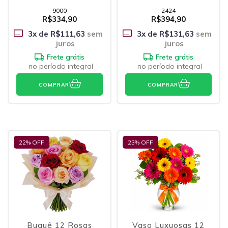
9000
2424
R$334,90
R$394,90
3
x de
R$111,63
sem
3
x de
R$131,63
sem
juros
juros
Frete grátis
Frete grátis
no período integral
no período integral
COMPRAR
COMPRAR
22
% OFF
23
% OFF
Buquê 12 Rosas
Vaso Luxuosas 12