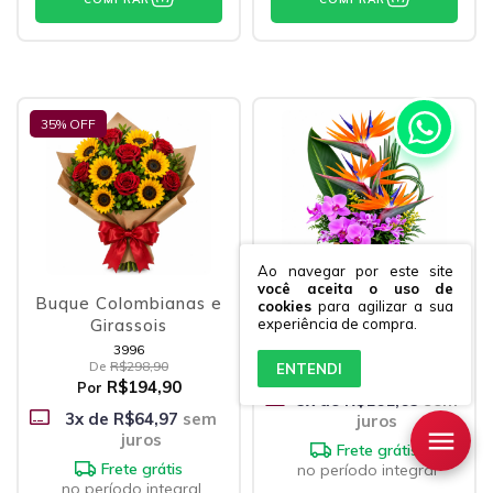
35
% OFF
Ao navegar por este site
você aceita o uso de
Buque Colombianas e
Flores Itacoatiara
cookies
para agilizar a sua
experiência de compra.
Girassois
3996
1266
De
R$298,90
R$484,90
ENTENDI
R$194,90
Por
3
x de
R$161,63
sem
3
x de
R$64,97
sem
juros
juros
Frete grátis
Frete grátis
no período integral
no período integral