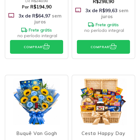
De
R$248,90
R$298,90
R$194,90
Por
3
x de
R$99,63
sem
3
x de
R$64,97
sem
juros
juros
Frete grátis
Frete grátis
no período integral
no período integral
COMPRAR
COMPRAR
Buquê Van Gogh
Cesta Happy Day