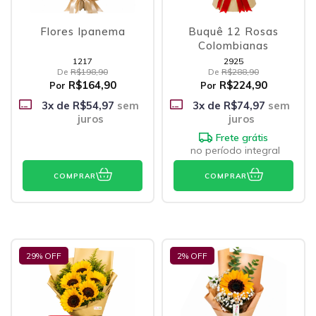
Flores Ipanema
Buquê 12 Rosas
Colombianas
1217
2925
De
R$198,90
De
R$288,90
R$164,90
R$224,90
Por
Por
3
x de
R$54,97
sem
3
x de
R$74,97
sem
juros
juros
Frete grátis
no período integral
COMPRAR
COMPRAR
29
% OFF
2
% OFF