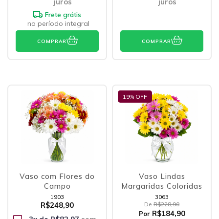
juros
juros
Frete grátis
no período integral
COMPRAR
COMPRAR
19
% OFF
Vaso com Flores do
Vaso Lindas
Campo
Margaridas Coloridas
1903
3063
R$248,90
De
R$228,90
R$184,90
Por