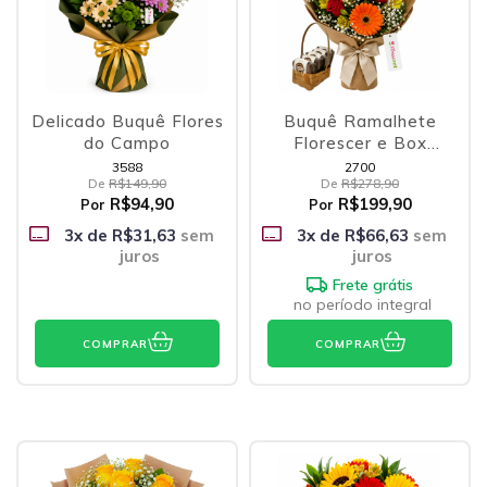
Delicado Buquê Flores
Buquê Ramalhete
do Campo
Florescer e Box
Brownies
3588
2700
De
R$149,90
De
R$278,90
R$94,90
R$199,90
Por
Por
3
x de
R$31,63
sem
3
x de
R$66,63
sem
juros
juros
Frete grátis
no período integral
COMPRAR
COMPRAR