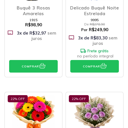
Buquê 3 Rosas
Delicado Buquê Noite
Amarelas
Estrelada
1915
9995
R$98,90
De
R$278,90
R$249,90
Por
3
x de
R$32,97
sem
3
x de
R$83,30
sem
juros
juros
Frete grátis
no período integral
COMPRAR
COMPRAR
22
% OFF
22
% OFF