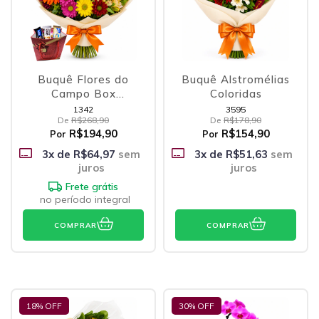
Buquê Flores do
Buquê Alstromélias
Campo Box
Coloridas
Variedades de
1342
3595
De
R$268,90
De
R$178,90
Bombons
R$194,90
R$154,90
Por
Por
3
x de
R$64,97
sem
3
x de
R$51,63
sem
juros
juros
Frete grátis
no período integral
COMPRAR
COMPRAR
18
% OFF
30
% OFF