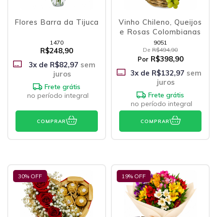
Flores Barra da Tijuca
Vinho Chileno, Queijos
e Rosas Colombianas
1470
9051
R$248,90
De
R$494,90
R$398,90
Por
3
x de
R$82,97
sem
3
x de
R$132,97
sem
juros
juros
Frete grátis
Frete grátis
no período integral
no período integral
COMPRAR
COMPRAR
30
% OFF
19
% OFF