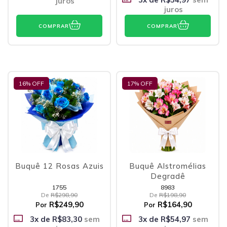
juros
juros
COMPRAR
COMPRAR
16
% OFF
17
% OFF
Buquê 12 Rosas Azuis
Buquê Alstromélias
Degradê
1755
8983
De
R$298,90
De
R$198,90
R$249,90
R$164,90
Por
Por
3
x de
R$83,30
sem
3
x de
R$54,97
sem