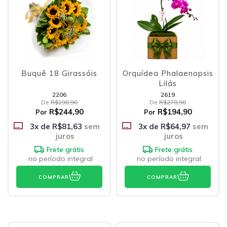
Buquê 18 Girassóis
Orquídea Phalaenopsis
Lilás
2206
2619
De
R$298,90
De
R$278,90
R$244,90
R$194,90
Por
Por
3
x de
R$81,63
sem
3
x de
R$64,97
sem
juros
juros
Frete grátis
Frete grátis
no período integral
no período integral
COMPRAR
COMPRAR