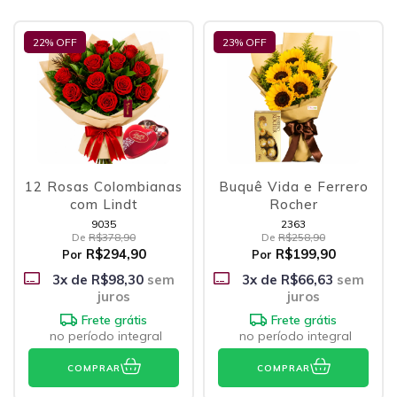
22
% OFF
23
% OFF
12 Rosas Colombianas
Buquê Vida e Ferrero
com Lindt
Rocher
9035
2363
De
R$378,90
De
R$258,90
R$294,90
R$199,90
Por
Por
3
x de
R$98,30
sem
3
x de
R$66,63
sem
juros
juros
Frete grátis
Frete grátis
no período integral
no período integral
COMPRAR
COMPRAR