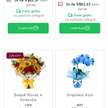
3
x de
R$82,97
sem
3
x de
R$61,63
sem
juros
juros
Frete grátis
Frete grátis
no período integral
no período integral
COMPRAR
COMPRAR
22
% OFF
Buquê Rosas e
Orquídea Azul
Girassóis
1908
9057