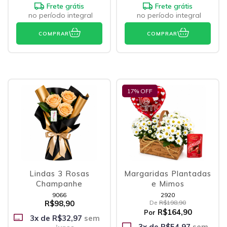
Frete grátis
Frete grátis
no período integral
no período integral
COMPRAR
COMPRAR
17
% OFF
Lindas 3 Rosas
Margaridas Plantadas
Champanhe
e Mimos
9066
2920
R$98,90
De
R$198,90
R$164,90
Por
3
x de
R$32,97
sem
3
x de
R$54,97
sem