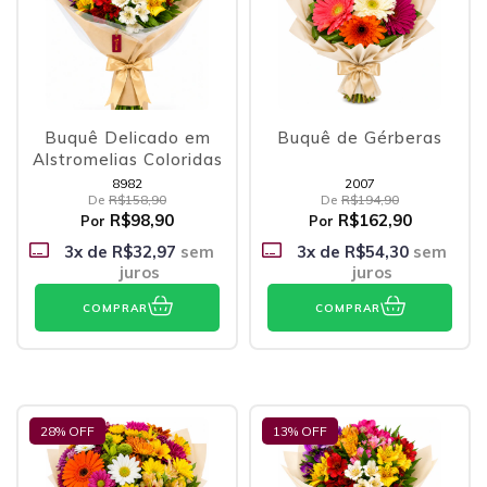
Buquê Delicado em
Buquê de Gérberas
Alstromelias Coloridas
8982
2007
De
R$158,90
De
R$194,90
R$98,90
R$162,90
Por
Por
3
x de
R$32,97
sem
3
x de
R$54,30
sem
juros
juros
COMPRAR
COMPRAR
28
% OFF
13
% OFF