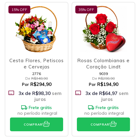
15
% OFF
35
% OFF
Cesta Flores, Petiscos
Rosas Colombianas e
e Cervejas
Coração Lindt
2776
9039
De
R$348,90
De
R$298,90
R$294,90
R$194,90
Por
Por
3
x de
R$98,30
sem
3
x de
R$64,97
sem
juros
juros
Frete grátis
Frete grátis
no período integral
no período integral
COMPRAR
COMPRAR