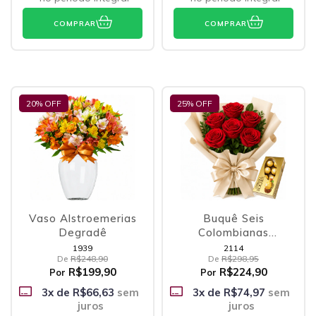
COMPRAR
COMPRAR
20
% OFF
25
% OFF
Vaso Alstroemerias
Buquê Seis
Degradê
Colombianas
Vermelhas e Ferrero
1939
2114
De
R$248,90
De
R$298,95
R$199,90
R$224,90
Por
Por
3
x de
R$66,63
sem
3
x de
R$74,97
sem
juros
juros