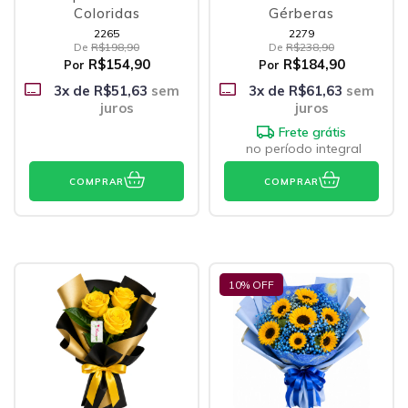
Coloridas
Gérberas
2265
2279
De
R$198,90
De
R$238,90
R$154,90
R$184,90
Por
Por
3
x de
R$51,63
sem
3
x de
R$61,63
sem
juros
juros
Frete grátis
no período integral
COMPRAR
COMPRAR
10
% OFF