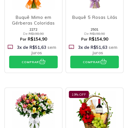
Buquê Mimo em
Buquê 5 Rosas Lilás
Gérberas Coloridas
2272
2501
De
R$198,90
De
R$198,90
R$154,90
R$154,90
Por
Por
3
x de
R$51,63
sem
3
x de
R$51,63
sem
juros
juros
COMPRAR
COMPRAR
19
% OFF