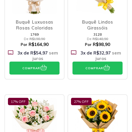
Buquê Luxuosas
Buquê Lindos
Rosas Coloridas
Girassóis
1769
3128
De
R$198,90
De
R$148,90
R$164,90
R$98,90
Por
Por
3
x de
R$54,97
sem
3
x de
R$32,97
sem
juros
juros
COMPRAR
COMPRAR
17
% OFF
27
% OFF