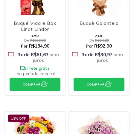
Buquê Vida e Box
Buquê Galanteio
Lindt Lindor
3293
2338
De
R$258,90
De
R$94,90
R$184,90
R$92,90
Por
Por
3
x de
R$61,63
sem
3
x de
R$30,97
sem
juros
juros
Frete grátis
no período integral
COMPRAR
COMPRAR
19
% OFF