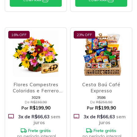
COMPRAR
COMPRAR
16
% OFF
23
% OFF
Flores Campestres
Cesta Baú Café
Coloridas e Ferrero
Expresso
Rocher
3029
3586
De
R$238,90
De
R$258,90
R$199,90
R$199,90
Por
Por
3
x de
R$66,63
sem
3
x de
R$66,63
sem
juros
juros
Frete grátis
Frete grátis
no período integral
no período integral