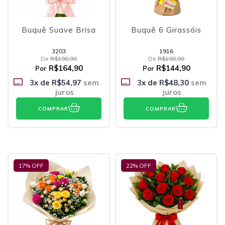
Buquê Suave Brisa
Buquê 6 Girassóis
3203
1916
De
R$198,90
De
R$198,90
R$164,90
R$144,90
Por
Por
3
x de
R$54,97
sem
3
x de
R$48,30
sem
juros
juros
COMPRAR
COMPRAR
17
% OFF
22
% OFF