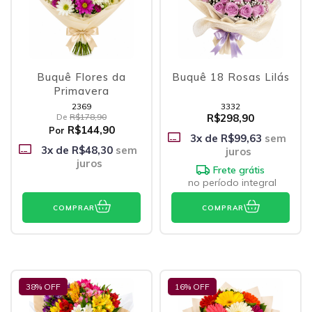
Buquê Flores da
Buquê 18 Rosas Lilás
Primavera
2369
3332
De
R$178,90
R$298,90
R$144,90
Por
3
x de
R$99,63
sem
3
x de
R$48,30
sem
juros
juros
Frete grátis
no período integral
COMPRAR
COMPRAR
38
% OFF
16
% OFF