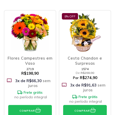
8
% OFF
Flores Campestres em
Cesta Chandon e
Vaso
Surpresas
2719
1574
R$198,90
De
R$298,90
R$274,90
Por
3
x de
R$66,30
sem
3
x de
R$91,63
sem
juros
juros
Frete grátis
Frete grátis
no período integral
no período integral
COMPRAR
COMPRAR