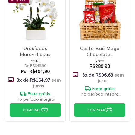
Orquídeas
Cesta Baú Mega
Maravilhosas
Chocolates
2348
2988
De
R$648,90
R$289,90
R$494,90
Por
3
x de
R$96,63
sem
3
x de
R$164,97
sem
juros
juros
Frete grátis
Frete grátis
no período integral
no período integral
COMPRAR
COMPRAR