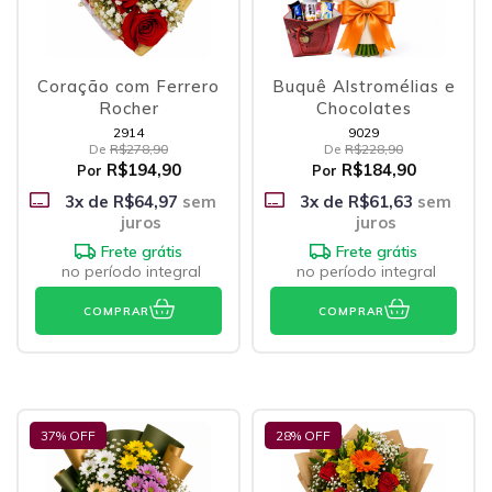
Coração com Ferrero
Buquê Alstromélias e
Rocher
Chocolates
2914
9029
De
R$278,90
De
R$228,90
R$194,90
R$184,90
Por
Por
3
x de
R$64,97
sem
3
x de
R$61,63
sem
juros
juros
Frete grátis
Frete grátis
no período integral
no período integral
COMPRAR
COMPRAR
37
% OFF
28
% OFF