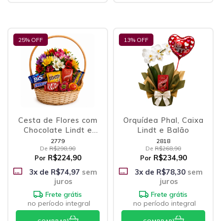
25
% OFF
13
% OFF
Cesta de Flores com
Orquídea Phal, Caixa
Chocolate Lindt e
Lindt e Balão
Outras Delícias
2779
2818
De
R$298,90
De
R$268,90
R$224,90
R$234,90
Por
Por
3
x de
R$74,97
sem
3
x de
R$78,30
sem
juros
juros
Frete grátis
Frete grátis
no período integral
no período integral