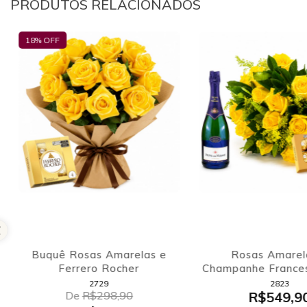
PRODUTOS RELACIONADOS
18
% OFF
Buquê Rosas Amarelas e
Rosas Amarel
Ferrero Rocher
Champanhe France
du Vernay e Fe
2729
2823
De
R$298,90
R$549,9