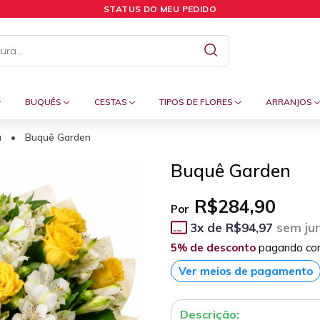
STATUS DO MEU PEDIDO
BUQUÊS
CESTAS
TIPOS DE FLORES
ARRANJOS
a
•
Buquê Garden
Buquê Garden
R$284,90
Por
3
x de
R$94,97
sem ju
5% de desconto
pagando co
Ver meios de pagamento
Descrição: