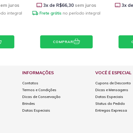
em juros
3
x de
R$66,30
sem juros
3
x d
odo integral
Frete grátis
no período integral
COMPRAR
INFORMAÇÕES
VOCÊ É ESPECIAL
Contatos
Cupons de Desconto
Termos e Condições
Dicas e Mensagens
Dicas de Conservação
Datas Especiais
Brindes
Status do Pedido
Datas Especiais
Entregas Expressa