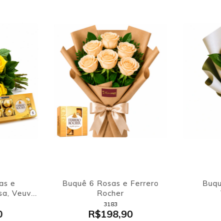
as e
Buquê 6 Rosas e Ferrero
Buqu
sa, Veuve
Rocher
rrero
3183
0
R$198,90