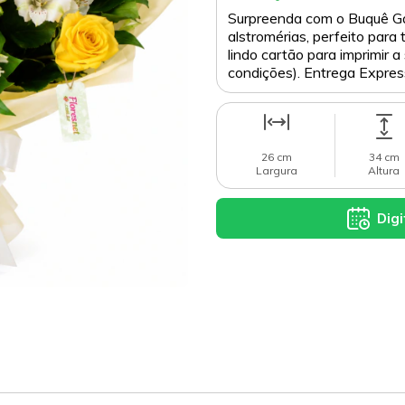
Surpreenda com o Buquê Ga
alstromérias, perfeito para
lindo cartão para imprimir a
condições). Entrega Expres
26 cm
34 cm
Largura
Altura
Digi