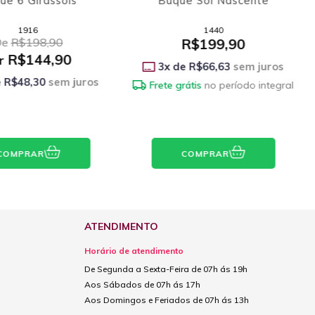
o Jardim Colorido
Vaso 15 Lindas Rosas
Amarelas
2034
2686
R$474,90
De
R$294,90
R$228,90
Por
R$158,30
sem juros
3
x de
R$76,30
sem juros
átis
no período integral
Frete grátis
no período integral
COMPRAR
COMPRAR
ATENDIMENTO
Horário de atendimento
De Segunda a Sexta-Feira de 07h ás 19h
Aos Sábados de 07h ás 17h
Aos Domingos e Feriados de 07h ás 13h