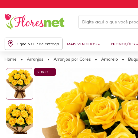
Digite o CEP de entrega
MAIS VENDIDOS
PROMOÇÕES
Home
•
Arranjos
•
Arranjos por Cores
•
Amarelo
•
Buqu
20
% OFF