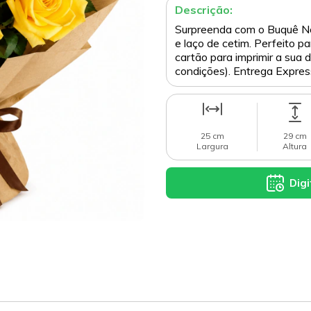
Descrição:
Surpreenda com o Buquê Nob
e laço de cetim. Perfeito 
cartão para imprimir a sua d
condições). Entrega Expres
25 cm
29 cm
Largura
Altura
Digi