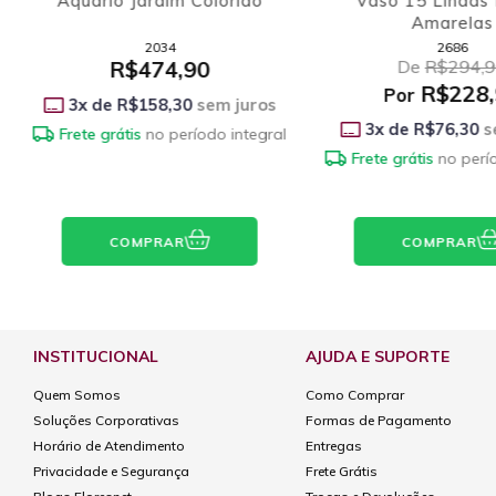
Buquê Você é Mais que
Flores Huma
Especial e Caixa Lindt Lindor
3296
1475
De
R$284,90
R$248,9
R$252,90
Por
3
x de
R$82,97
s
3
x de
R$84,30
sem juros
Frete grátis
no perí
Frete grátis
no período integral
COMPRAR
COMPRAR
INSTITUCIONAL
AJUDA E SUPORTE
Quem Somos
Como Comprar
Soluções Corporativas
Formas de Pagamento
Horário de Atendimento
Entregas
Privacidade e Segurança
Frete Grátis