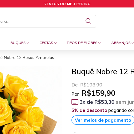
STATUS DO MEU PEDIDO
BUQUÊS
CESTAS
TIPOS DE FLORES
ARRANJOS
ê Nobre 12 Rosas Amarelas
Buquê Nobre 12 
De
R$198,90
R$159,90
Por
3
x de
R$53,30
sem ju
5% de desconto
pagando co
Ver meios de pagamento