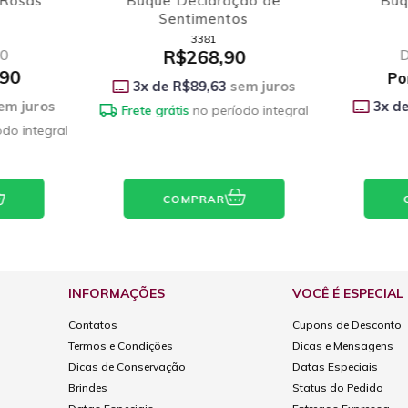
itá
Buquê Rosas Amarelas e
Aquári
Ferrero Rocher
2729
0
De
R$298,90
R$244,90
Por
em juros
3
x de
3
x de
R$81,63
sem juros
odo integral
Frete gr
Frete grátis
no período integral
COMPRAR
INFORMAÇÕES
VOCÊ É ESPECIAL
Contatos
Cupons de Desconto
Termos e Condições
Dicas e Mensagens
Dicas de Conservação
Datas Especiais
Brindes
Status do Pedido