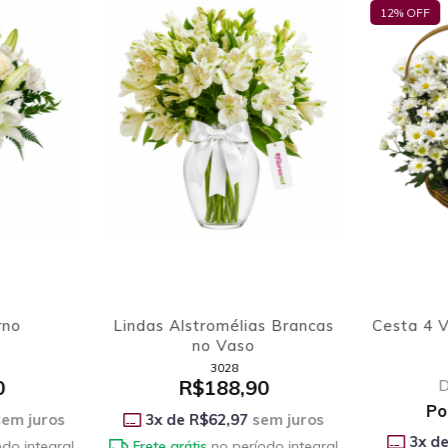
cas
Instante Eterno
Lindas Alstro
no 
1387
3
R$594,90
R$1
ros
3
x de
R$198,30
sem juros
3
x de
R$6
tegral
Frete grátis
no período integral
Frete grátis
n