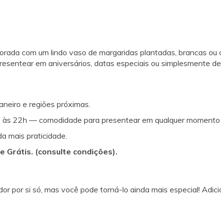
rada com um lindo vaso de margaridas plantadas, brancas ou co
presentear em aniversários, datas especiais ou simplesmente 
Janeiro e regiões próximas.
té às 22h — comodidade para presentear em qualquer momento 
da mais praticidade.
 Grátis. (consulte condições).
ador por si só, mas você pode torná-lo ainda mais especial! A