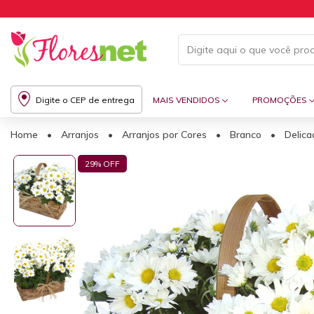
Digite o CEP de entrega
MAIS VENDIDOS
PROMOÇÕES
Home
•
Arranjos
•
Arranjos por Cores
•
Branco
•
Delica
29
% OFF