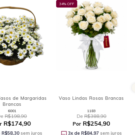
12
% OFF
34
%
mélias Brancas
Cesta 4 Vasos de Margaridas
Vas
Vaso
Brancas
028
6001
88,90
De
R$198,90
R$174,90
Por
2,97
sem juros
3
x de
R$58,30
sem juros
o período integral