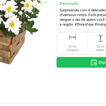
Descrição:
Surpreenda com a delicade
charmosa cesta. Este prese
alegrar o dia de quem você 
e região. #floreshoje #ma
22 cm
22 cm
Largura
Altura
Digi