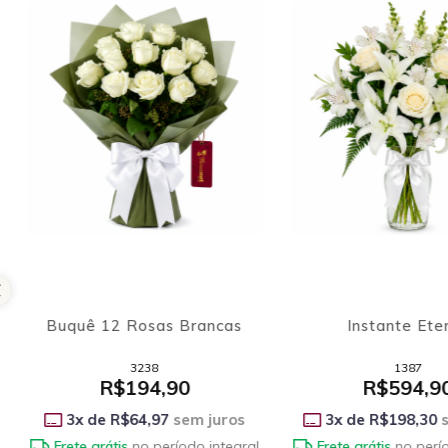
16
% OFF
Vaso Flores Campestres
Buquê 12 Rosas Bran
1434
3238
De
R$194,90
R$194,90
R$162,90
Por
3
x de
R$64,97
sem ju
3
x de
R$54,30
sem juros
Frete grátis
no período in