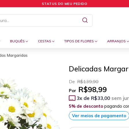
STATUS DO MEU PEDIDO
BUQUÊS
CESTAS
TIPOS DE FLORES
ARRANJOS
das Margaridas
Delicadas Margar
De
R$139,90
R$98,99
Por
3
x de
R$33,00
sem ju
5% de desconto
pagando co
Ver meios de pagamento