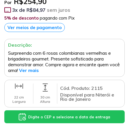
R$254,90
Por
3
x de
R$84,97
sem juros
5% de desconto
pagando com Pix
Ver meios de pagamento
Descrição:
Surpreenda com 6 rosas colombianas vermelhas e
brigadeiros gourmet. Presente sofisticado para
demonstrar amor. Compre agora e encante quem você
ama!
Ver mais
Cód. Produto: 2115
Disponível para Niterói e
22 cm
30 cm
Rio de Janeiro
Largura
Altura
Digite o CEP e selecione a data de entrega