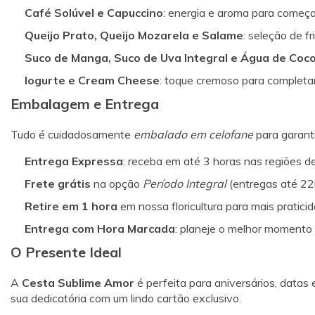
Café Solúvel e Capuccino
: energia e aroma para começa
Queijo Prato, Queijo Mozarela e Salame
: seleção de f
Suco de Manga, Suco de Uva Integral e Água de Coc
Iogurte e Cream Cheese
: toque cremoso para completa
Embalagem e Entrega
Tudo é cuidadosamente
embalado em celofane
para garant
Entrega Expressa
: receba em até 3 horas nas regiões de 
Frete grátis
na opção
Período Integral
(entregas até 22h
Retire em 1 hora
em nossa floricultura para mais praticid
Entrega com Hora Marcada
: planeje o melhor momento 
O Presente Ideal
A
Cesta Sublime Amor
é perfeita para aniversários, datas
sua dedicatória com um lindo cartão exclusivo.