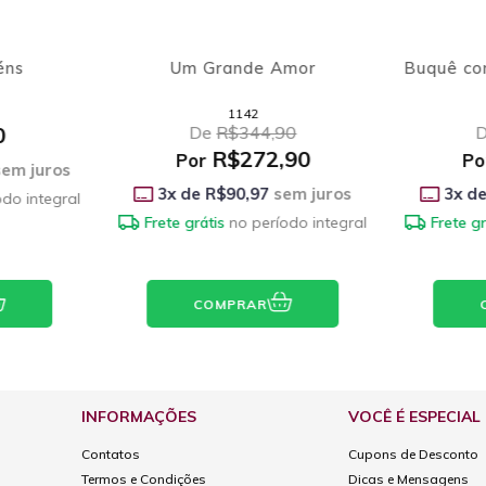
mor
Buquê com 20 Rosas Cor-de-
Ce
Rosa
Su
2210
90
De
R$398,90
90
R$294,90
Por
3
x de
em juros
3
x de
R$98,30
sem juros
Frete gr
odo integral
Frete grátis
no período integral
COMPRAR
INFORMAÇÕES
VOCÊ É ESPECIAL
Contatos
Cupons de Desconto
Termos e Condições
Dicas e Mensagens