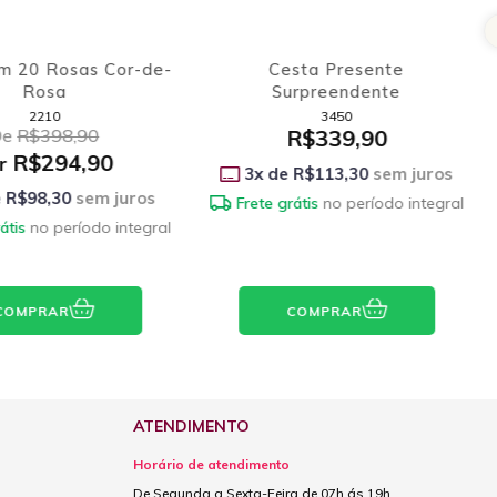
sta Presente
Buquê em Gérberas e Urso
rpreendente
Apaixonado
3450
2722
R$339,90
De
R$298,90
R$224,90
Por
R$113,30
sem juros
3
x de
R$74,97
sem juros
átis
no período integral
Frete grátis
no período integral
COMPRAR
COMPRAR
ATENDIMENTO
Horário de atendimento
De Segunda a Sexta-Feira de 07h ás 19h