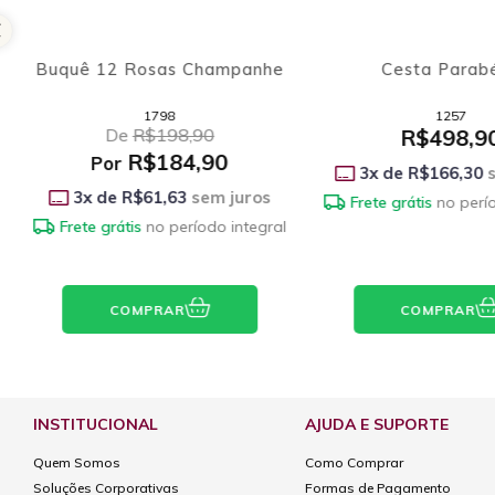
Cesta Parabéns
Um Grande A
1257
1142
R$498,90
De
R$344,
R$272,
Por
3
x de
R$166,30
sem juros
3
x de
R$90,97
s
Frete grátis
no período integral
Frete grátis
no perí
COMPRAR
COMPRAR
INSTITUCIONAL
AJUDA E SUPORTE
Quem Somos
Como Comprar
Soluções Corporativas
Formas de Pagamento