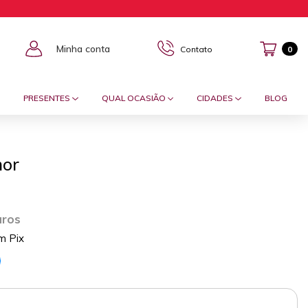
Minha conta
Contato
0
PRESENTES
QUAL OCASIÃO
CIDADES
BLOG
mor
uros
m Pix