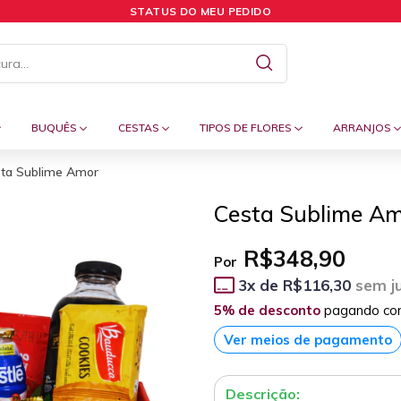
STATUS DO MEU PEDIDO
BUQUÊS
CESTAS
TIPOS DE FLORES
ARRANJOS
ta Sublime Amor
Cesta Sublime A
R$348,90
Por
3
x de
R$116,30
sem j
5% de desconto
pagando co
Ver meios de pagamento
Descrição: