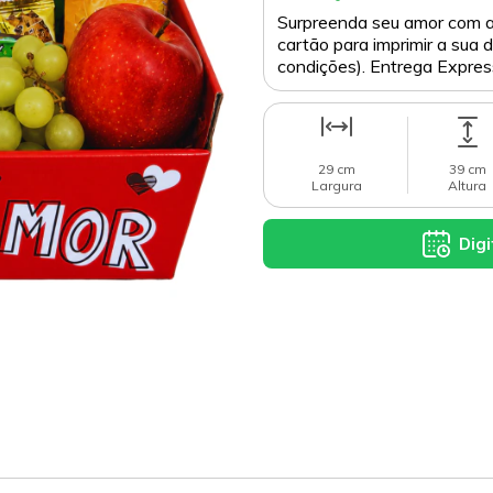
Surpreenda seu amor com a
cartão para imprimir a sua d
condições). Entrega Expres
29 cm
39 cm
Largura
Altura
Digi