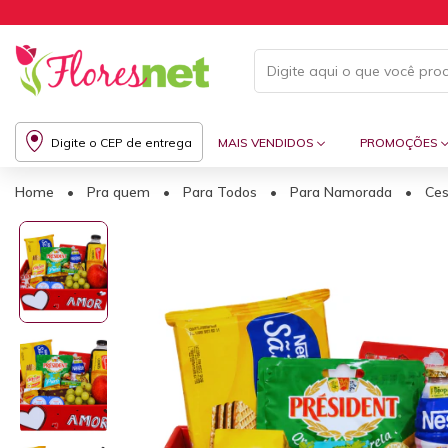
Digite o CEP de entrega
MAIS VENDIDOS
PROMOÇÕES
Home
•
Pra quem
•
Para Todos
•
Para Namorada
•
Ces