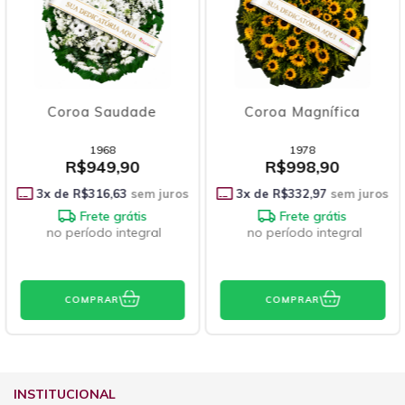
Coroa Saudade
Coroa Magnífica
1968
1978
R$949,90
R$998,90
3
x de
R$316,63
sem juros
3
x de
R$332,97
sem juros
Frete grátis
Frete grátis
no período integral
no período integral
COMPRAR
COMPRAR
INSTITUCIONAL