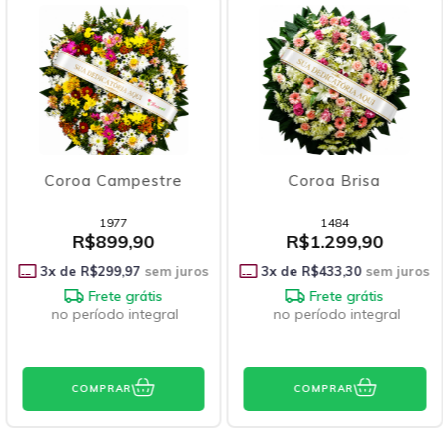
Coroa Brisa
Coroa Condolências
1484
1481
R$1.299,90
R$1.929,90
3
x de
R$433,30
sem juros
3
x de
R$643,30
sem juros
Frete grátis
Frete grátis
no período integral
no período integral
COMPRAR
COMPRAR