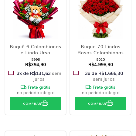
Buquê 6 Colombianas
Buque 70 Lindas
e Lindo Urso
Rosas Colombianas
8998
9020
R$394,90
R$4.998,90
3
x de
R$131,63
sem
3
x de
R$1.666,30
juros
sem juros
Frete grátis
Frete grátis
no período integral
no período integral
COMPRAR
COMPRAR