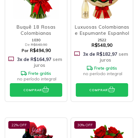
Buquê 18 Rosas
Luxuosas Colombianas
Colombianas
e Espumante Espanhol
1030
2522
De
R$648,90
R$548,90
R$494,90
Por
3
x de
R$182,97
sem
3
x de
R$164,97
sem
juros
juros
Frete grátis
Frete grátis
no período integral
no período integral
COMPRAR
COMPRAR
22
% OFF
30
% OFF