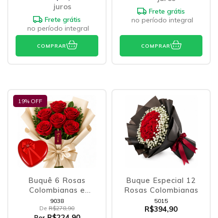
juros
Frete grátis
Frete grátis
no período integral
no período integral
COMPRAR
COMPRAR
19
% OFF
Buquê 6 Rosas
Buque Especial 12
Colombianas e
Rosas Colombianas
Coração Supresa
9038
5015
De
R$278,90
R$394,90
R$224,90
Por