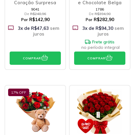
Coração Surpresa
e Chocolate Belga
9041
1786
De
R$248,96
De
R$394,90
R$142,90
R$282,90
Por
Por
3
x de
R$47,63
sem
3
x de
R$94,30
sem
juros
juros
Frete grátis
no período integral
COMPRAR
COMPRAR
17
% OFF