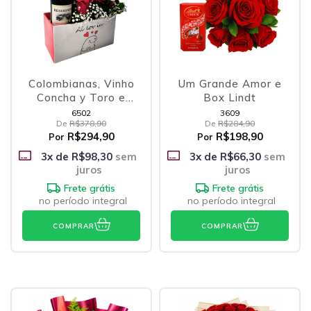
Colombianas, Vinho
Um Grande Amor e
Concha y Toro e
Box Lindt
Coração
6502
3609
De
R$378,90
De
R$284,90
R$294,90
R$198,90
Por
Por
3
x de
R$98,30
sem
3
x de
R$66,30
sem
juros
juros
Frete grátis
Frete grátis
no período integral
no período integral
COMPRAR
COMPRAR