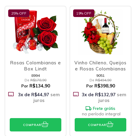
25
% OFF
19
% OFF
Rosas Colombianas e
Vinho Chileno, Queijos
Box Lindt
e Rosas Colombianas
8994
9051
De
R$178,90
De
R$494,90
R$134,90
R$398,90
Por
Por
3
x de
R$44,97
sem
3
x de
R$132,97
sem
juros
juros
Frete grátis
no período integral
COMPRAR
COMPRAR