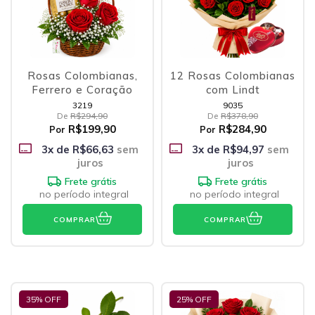
Rosas Colombianas,
12 Rosas Colombianas
Ferrero e Coração
com Lindt
3219
9035
De
R$294,90
De
R$378,90
R$199,90
R$284,90
Por
Por
3
x de
R$66,63
sem
3
x de
R$94,97
sem
juros
juros
Frete grátis
Frete grátis
no período integral
no período integral
COMPRAR
COMPRAR
35
% OFF
25
% OFF