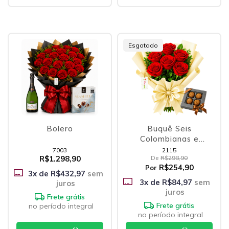
Esgotado
Bolero
Buquê Seis
Colombianas e
Brigadeiros Gourmet
7003
2115
R$1.298,90
De
R$298,90
R$254,90
Por
3
x de
R$432,97
sem
3
x de
R$84,97
sem
juros
juros
Frete grátis
Frete grátis
no período integral
no período integral