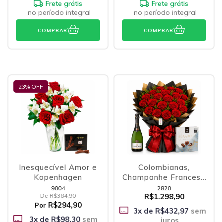
Frete grátis
Frete grátis
no período integral
no período integral
COMPRAR
COMPRAR
23
% OFF
Inesquecível Amor e
Colombianas,
Kopenhagen
Champanhe Francesa
e Belgian Chocolates
9004
2820
De
R$384,90
R$1.298,90
R$294,90
Por
3
x de
R$432,97
sem
3
x de
R$98,30
sem
juros