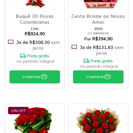
Buquê 30 Rosas
Cesta Brinde ao Nosso
Colombianas
Amor
Vermelhas
1341
3500
R$924,90
De
R$498,90
R$394,90
Por
3
x de
R$308,30
sem
3
x de
R$131,63
sem
juros
juros
Frete grátis
Frete grátis
no período integral
no período integral
COMPRAR
COMPRAR
24
% OFF