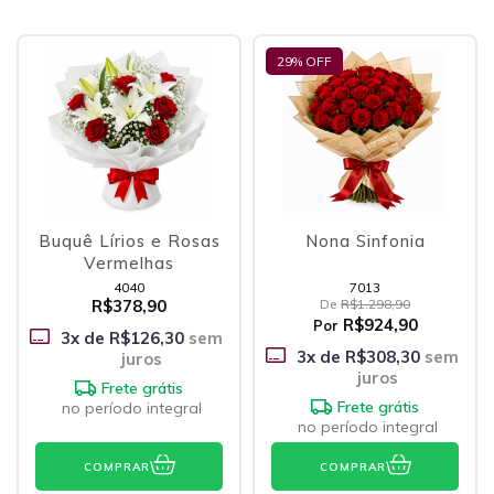
29
% OFF
Buquê Lírios e Rosas
Nona Sinfonia
Vermelhas
4040
7013
R$378,90
De
R$1.298,90
R$924,90
Por
3
x de
R$126,30
sem
3
x de
R$308,30
sem
juros
juros
Frete grátis
Frete grátis
no período integral
no período integral
COMPRAR
COMPRAR