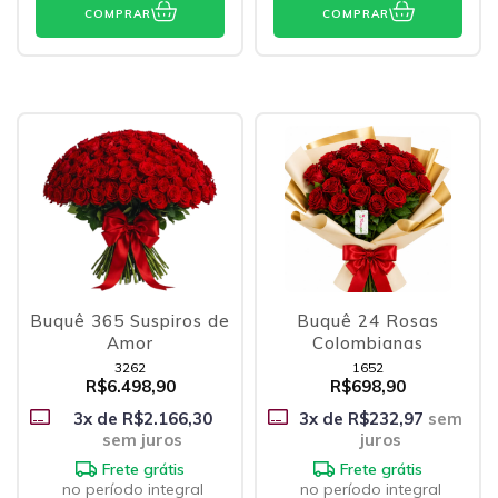
COMPRAR
COMPRAR
Buquê 365 Suspiros de
Buquê 24 Rosas
Amor
Colombianas
3262
1652
R$6.498,90
R$698,90
3
x de
R$2.166,30
3
x de
R$232,97
sem
sem juros
juros
Frete grátis
Frete grátis
no período integral
no período integral