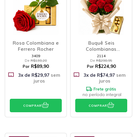
Rosa Colombiana e
Buquê Seis
Ferrero Rocher
Colombianas
Vermelhas e Ferrero
3409
2114
De
R$138,20
De
R$298,95
R$89,90
R$224,90
Por
Por
3
x de
R$29,97
sem
3
x de
R$74,97
sem
juros
juros
Frete grátis
no período integral
COMPRAR
COMPRAR