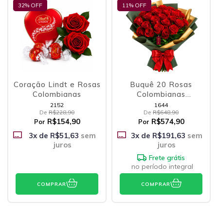
32
% OFF
11
% OFF
Coração Lindt e Rosas
Buquê 20 Rosas
Colombianas
Colombianas
Vermelhas
2152
1644
De
R$228,90
De
R$648,90
R$154,90
R$574,90
Por
Por
3
x de
R$51,63
sem
3
x de
R$191,63
sem
juros
juros
Frete grátis
no período integral
COMPRAR
COMPRAR