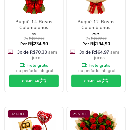
Buquê 14 Rosas
Buquê 12 Rosas
Colombianas
Colombianas
1991
2925
De
R$378,90
De
R$288,90
R$234,90
R$194,90
Por
Por
3
x de
R$78,30
sem
3
x de
R$64,97
sem
juros
juros
Frete grátis
Frete grátis
no período integral
no período integral
COMPRAR
COMPRAR
32
% OFF
25
% OFF