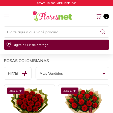
STATUS DO MEU PEDIDO
0
Digite o CEP de entrega
ROSAS COLOMBIANAS
Filtrar
38
% OFF
33
% OFF