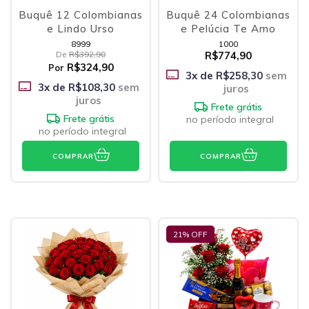
Buquê 12 Colombianas
Buquê 24 Colombianas
e Lindo Urso
e Pelúcia Te Amo
8999
1000
De
R$392,90
R$774,90
R$324,90
Por
3
x de
R$258,30
sem
3
x de
R$108,30
sem
juros
juros
Frete grátis
Frete grátis
no período integral
no período integral
COMPRAR
COMPRAR
21
% OFF