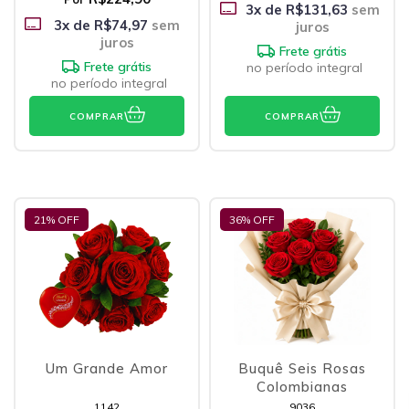
3
x de
R$131,63
sem
3
x de
R$74,97
sem
juros
juros
Frete grátis
Frete grátis
no período integral
no período integral
COMPRAR
COMPRAR
21
% OFF
36
% OFF
Um Grande Amor
Buquê Seis Rosas
Colombianas
1142
9036