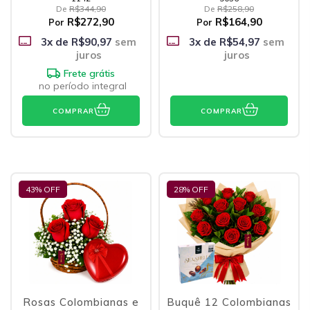
De
R$344,90
De
R$258,90
R$272,90
R$164,90
Por
Por
3
x de
R$90,97
sem
3
x de
R$54,97
sem
juros
juros
Frete grátis
no período integral
COMPRAR
COMPRAR
43
% OFF
28
% OFF
Rosas Colombianas e
Buquê 12 Colombianas