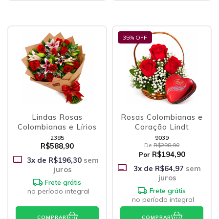
35
% OFF
Lindas Rosas
Rosas Colombianas e
Colombianas e Lírios
Coração Lindt
2385
9039
R$588,90
De
R$298,90
R$194,90
Por
3
x de
R$196,30
sem
3
x de
R$64,97
sem
juros
juros
Frete grátis
Frete grátis
no período integral
no período integral
COMPRAR
COMPRAR