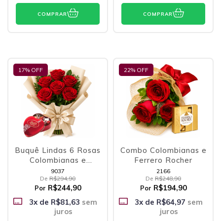
COMPRAR
COMPRAR
17
% OFF
22
% OFF
Buquê Lindas 6 Rosas
Combo Colombianas e
Colombianas e
Ferrero Rocher
Coração Lindt
9037
2166
De
R$294,90
De
R$248,90
R$244,90
R$194,90
Por
Por
3
x de
R$81,63
sem
3
x de
R$64,97
sem
juros
juros