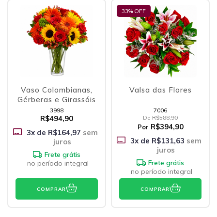
33
% OFF
Vaso Colombianas,
Valsa das Flores
Gérberas e Girassóis
3998
7006
R$494,90
De
R$588,90
R$394,90
Por
3
x de
R$164,97
sem
3
x de
R$131,63
sem
juros
juros
Frete grátis
Frete grátis
no período integral
no período integral
COMPRAR
COMPRAR