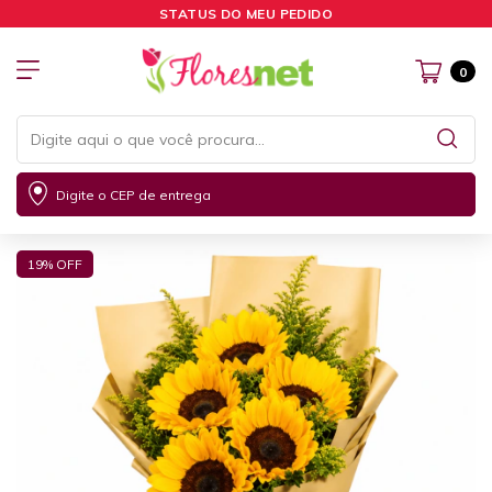
STATUS DO MEU PEDIDO
0
Digite o CEP de entrega
19
% OFF