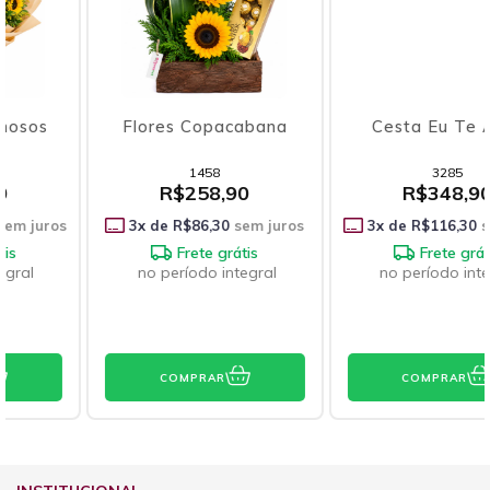
Flores Copacabana
Cesta Eu Te Amo
1458
3285
R$258,90
R$348,90
3
x de
R$86,30
sem juros
3
x de
R$116,30
sem juros
Frete grátis
Frete grátis
no período integral
no período integral
COMPRAR
COMPRAR