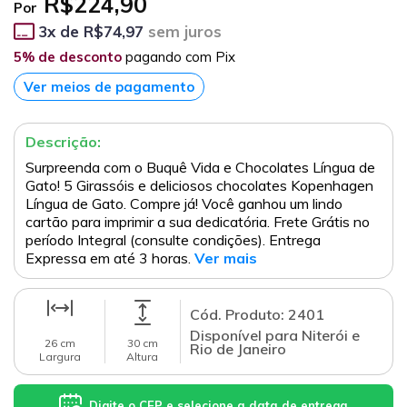
R$224,90
Por
3
x de
R$74,97
sem juros
5% de desconto
pagando com Pix
Ver meios de pagamento
Descrição:
Surpreenda com o Buquê Vida e Chocolates Língua de
Gato! 5 Girassóis e deliciosos chocolates Kopenhagen
Língua de Gato. Compre já! Você ganhou um lindo
cartão para imprimir a sua dedicatória. Frete Grátis no
período Integral (consulte condições). Entrega
Expressa em até 3 horas.
Ver mais
Cód. Produto: 2401
Disponível para Niterói e
26 cm
30 cm
Rio de Janeiro
Largura
Altura
Digite o CEP e selecione a data de entrega