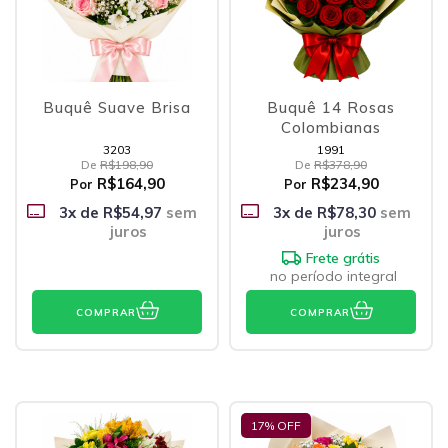
Buquê Suave Brisa
Buquê 14 Rosas
Colombianas
3203
1991
De
R$198,90
De
R$378,90
R$164,90
R$234,90
Por
Por
3
x de
R$54,97
sem
3
x de
R$78,30
sem
juros
juros
Frete grátis
no período integral
COMPRAR
COMPRAR
17
% OFF