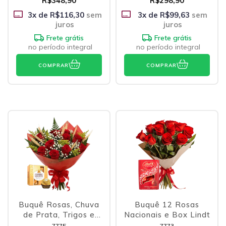
R$348,90
R$298,90
3
x de
R$116,30
sem
3
x de
R$99,63
sem
juros
juros
Frete grátis
Frete grátis
no período integral
no período integral
COMPRAR
COMPRAR
Buquê Rosas, Chuva
Buquê 12 Rosas
de Prata, Trigos e
Nacionais e Box Lindt
Ferrero
7775
7773