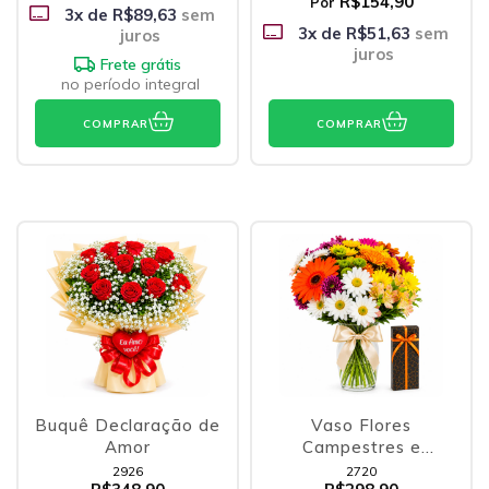
R$154,90
Por
3
x de
R$89,63
sem
3
x de
R$51,63
sem
juros
juros
Frete grátis
no período integral
COMPRAR
COMPRAR
Buquê Declaração de
Vaso Flores
Amor
Campestres e
Bombons
2926
2720