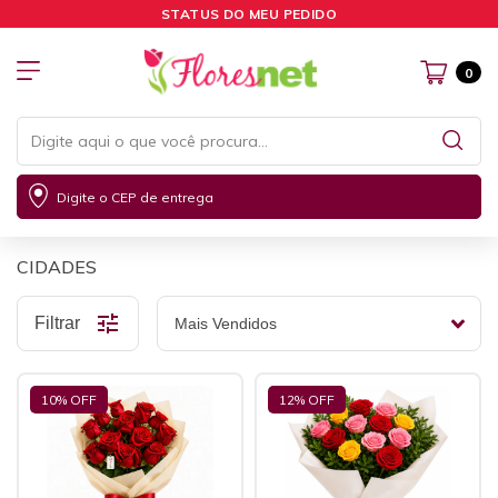
STATUS DO MEU PEDIDO
0
Digite o CEP de entrega
CIDADES
Filtrar
10
% OFF
12
% OFF