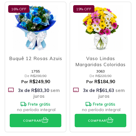
16
% OFF
19
% OFF
Buquê 12 Rosas Azuis
Vaso Lindas
Margaridas Coloridas
1755
3063
De
R$298,90
De
R$228,90
R$249,90
R$184,90
Por
Por
3
x de
R$83,30
sem
3
x de
R$61,63
sem
juros
juros
Frete grátis
Frete grátis
no período integral
no período integral
COMPRAR
COMPRAR