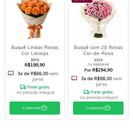
Buquê Lindas Rosas
Buquê com 20 Rosas
Cor Laranja
Cor-de-Rosa
3570
2210
R$198,90
De
R$398,90
R$294,90
Por
3
x de
R$66,30
sem
3
x de
R$98,30
sem
juros
juros
Frete grátis
Frete grátis
no período integral
no período integral
COMPRAR
COMPRAR